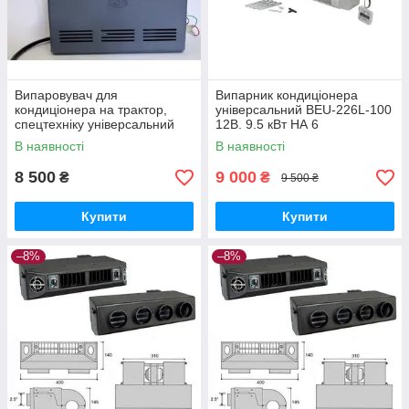
Випаровувач для
Випарник кондиціонера
кондиціонера на трактор,
універсальний BEU-226L-100
спецтехніку універсальний
12В. 9.5 кВт НА 6
12V. Холод ( Вертикальний )
дефлекторів
В наявності
В наявності
8 500
9 000
₴
₴
9 500 ₴
Купити
Купити
–8%
–8%