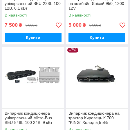
універсальний BEU-228L-100
на комбайн Єнісей 950, 1200
12В. 6.1 кВт
12V.
В наявності
В наявності
7 500
5 000
₴
₴
8 000 ₴
5 500 ₴
Купити
Купити
–7%
Випарник кондиціонера
Випарник кондиціонера на
універсальний Micro-Bus
трактор Кировець К 700
BEU-848L-100 24В. 9 кВт
"KING" Холод 5,5 кВт
В наявності
В наявності