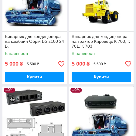
Випарник для кондиціонера
Випарник для кондиціонера
на комбайн Обрій BS z100 24
на трактор Кировець К 700, К
В.
701, К 703
В наявності
В наявності
5 000
5 000
₴
₴
5 500 ₴
5 500 ₴
Купити
Купити
–9%
–9%