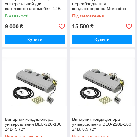
універсальний для
переобладнання
вантажного автомобіля 12В.
кондиціонера на Mercedes
‎715x231x164мм.
Sprinter з випарником BEU-
В наявності
Під замовлення
228L-100 12В. 6.1 кВт
9 000
15 500
₴
₴
Купити
Купити
Випарник кондиціонера
Випарник кондиціонера
універсальний BEU-226-100
універсальний BEU-228L-100
24В. 9 кВт
24В. 6.5 кВт
Немає в наявності
Немає в наявності