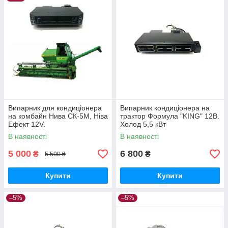
Випарник для кондиціонера
Випарник кондиціонера на
на комбайн Нива СК-5М, Ніва
трактор Формула "KING" 12В.
Ефект 12V.
Холод 5,5 кВт
В наявності
В наявності
5 000
6 800
₴
₴
5 500 ₴
Купити
Купити
–5%
–5%