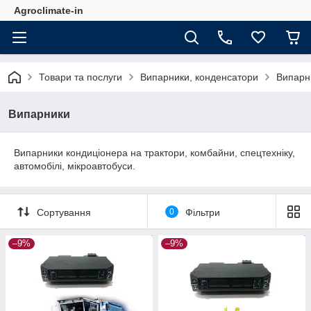
Agroclimate-in
Товари та послуги
Випарники, конденсатори
Випарн
Випарники
Випарники кондиціонера на трактори, комбайни, спецтехніку,
автомобілі, мікроавтобуси.
Сортування
0
Фільтри
–9%
–9%