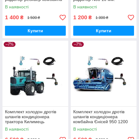
Дон 1500Б 2400 мм. (В12-
комбайна Дон 1500Б 1400
В наявності
В наявності
08Q-027)
мм. (В12-10Q-050)
1 400
1 200
₴
₴
1 500 ₴
1 300 ₴
Купити
Купити
–7%
–7%
Комплект холодон дротів
Комплект холодон дротів
шлангів кондиціонера
шлангів кондиціонера
трактора Килимець
комбайна Єнісей 950 1200
(Комплект 4 шт.)
(Комплект 4 шт.)
В наявності
В наявності