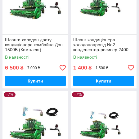
Шланги холодон дроту
Шланг кондиціонера
кондиціонера комбайна Дон
холодонопровід No2
1500Б (Комплект)
конденсатор-ресивер 2400
мм. на комбайн Дон 1500Б
В наявності
В наявності
(05-000022-00)
6 500
1 400
₴
₴
7 000 ₴
1 500 ₴
Купити
Купити
–7%
–7%