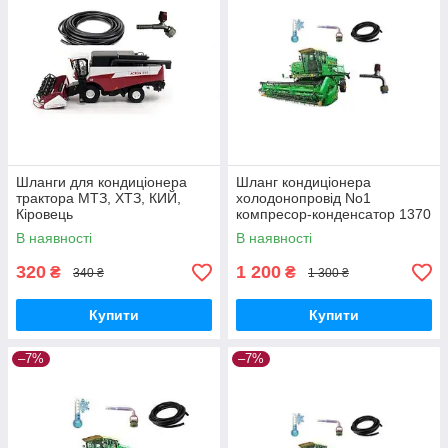
Шланги для кондиціонера
Шланг кондиціонера
трактора МТЗ, ХТЗ, КИЙ,
холодонопровід No1
Кіровець
компресор-конденсатор 1370
мм. на комбайн Дон 1500Б
В наявності
В наявності
(05-000021-00)
320
1 200
₴
₴
340 ₴
1 300 ₴
Купити
Купити
–7%
–7%