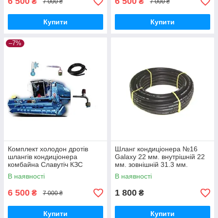
6 500
6 500
₴
₴
7 000 ₴
7 000 ₴
Купити
Купити
–7%
Комплект холодон дротів
Шланг кондиціонера №16
шлангів кондиціонера
Galaxy 22 мм. внутрішній 22
комбайна Славутіч КЗС
мм. зовнішній 31.3 мм.
(Комплект 4 шт.)
(редукований, тонкий)
В наявності
В наявності
6 500
1 800
₴
₴
7 000 ₴
Купити
Купити