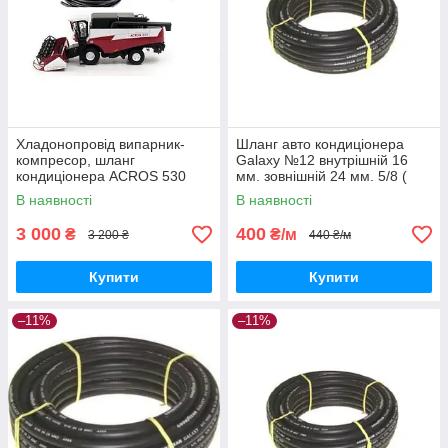
Хладонопровід випарник-
Шланг авто кондиціонера
компресор, шланг
Galaxy №12 внутрішній 16
кондиціонера ACROS 530
мм. зовнішній 24 мм. 5/8 (
(6900 мм)
4860) Редукований
В наявності
В наявності
3 000
400
₴
₴/м
3 200 ₴
440 ₴/м
Купити
Купити
–11%
–11%