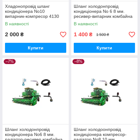
Хладонопровід шланг
Шланг холодонпровід
кондиціонера No10
кондиціонера No 6 8 мм.
випарник-компресор 4130
ресивер-випарник комбайна
мм. на комбайн Дон 1500Б
Дон 1500Б 3120 мм. (В12-
В наявності
В наявності
(05-000024-00)
08Q-028)
2 000
1 400
₴
₴
1 500 ₴
Купити
Купити
–7%
–8%
Шланг холодонпровід
Шланг холодоонпровід
кондиціонера No6 8 мм.
кондиціонера компресор-
радіатор-ресивер комбайна
радіатор No8 10 мм.