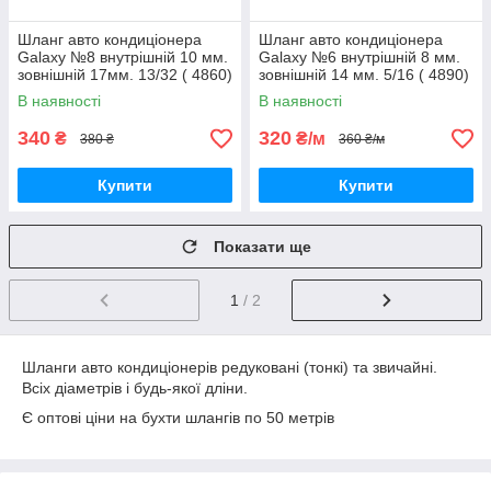
Шланг авто кондиціонера
Шланг авто кондиціонера
Galaxy №8 внутрішній 10 мм.
Galaxy №6 внутрішній 8 мм.
зовнішній 17мм. 13/32 ( 4860)
зовнішній 14 мм. 5/16 ( 4890)
Редукований
Зменшений
В наявності
В наявності
340
320
₴
₴/м
380 ₴
360 ₴/м
Купити
Купити
Показати ще
1
/ 2
Шланги авто кондиціонерів редуковані (тонкі) та звичайні.
Всіх діаметрів і будь-якої дліни.
Є оптові ціни на бухти шлангів по 50 метрів