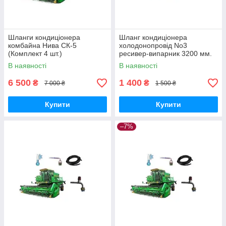
Шланги кондиціонера
Шланг кондиціонера
комбайна Нива СК-5
холодонопровід No3
(Комплект 4 шт.)
ресивер-випарник 3200 мм.
на комбайн Дон 1500Б (05-
В наявності
В наявності
000023-00)
6 500
1 400
₴
₴
7 000 ₴
1 500 ₴
Купити
Купити
–7%