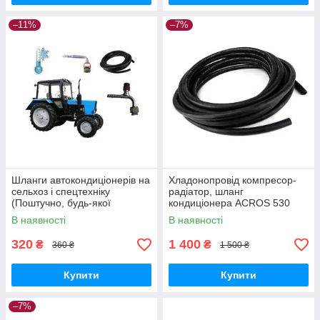
–11%
–7%
Шланги автокондиціонерів на
Хладонопровід компресор-
сельхоз і спецтехніку
радіатор, шланг
(Поштучно, будь-якої
кондиціонера ACROS 530
довжини)
2300 мм.
В наявності
В наявності
320
1 400
₴
₴
360 ₴
1 500 ₴
Купити
Купити
–7%