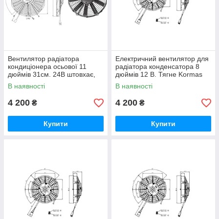
Вентилятор радіатора
Електричний вентилятор для
кондиціонера осьової 11
радіатора конденсатора 8
дюймів 31см. 24В штовхає,
дюймів 12 В. Тягне Kormas
1620 м3/год (Kormas)
800 об./хв
В наявності
В наявності
4 200
4 200
₴
₴
Купити
Купити