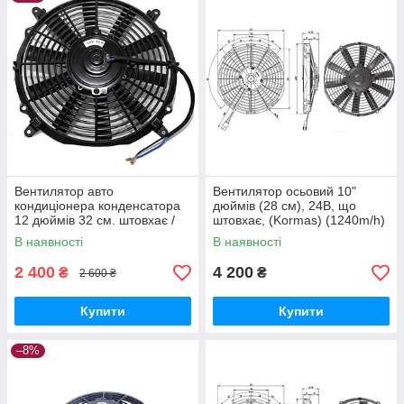
Вентилятор авто
Вентилятор осьовий 10"
кондиціонера конденсатора
дюймів (28 см), 24В, що
12 дюймів 32 см. штовхає /
штовхає, (Kormas) (1240m/h)
тягнучий 12 В. (VA10-AP9/C-
В наявності
В наявності
25S, VA10-AP9/C-25A Аналог)
2 400
4 200
₴
₴
2 600 ₴
Купити
Купити
–8%