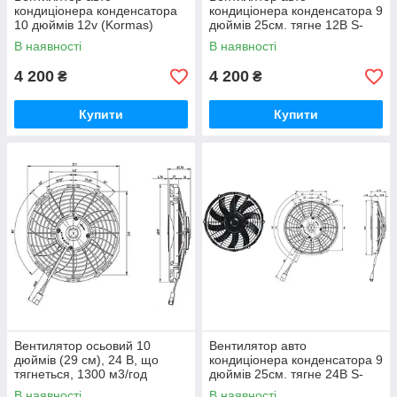
кондиціонера конденсатора
кондиціонера конденсатора 9
10 дюймів 12v (Kormas)
дюймів 25см. тягне 12В S-
(1300m/h) тягне
blade (Kormas) (1150m/h)
В наявності
В наявності
4 200
4 200
₴
₴
Купити
Купити
Вентилятор осьовий 10
Вентилятор авто
дюймів (29 см), 24 В, що
кондиціонера конденсатора 9
тягнеться, 1300 м3/год
дюймів 25см. тягне 24В S-
(Kormas)
blade (Kormas) (1150m/h)
В наявності
В наявності