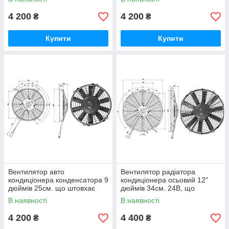
4 200
4 200
₴
₴
Купити
Купити
Вентилятор авто
Вентилятор радіатора
кондиціонера конденсатора 9
кондиціонера осьовий 12"
дюймів 25см. що штовхає
дюймів 34см. 24В, що
24В (Kormas) (1050m/h)
штовхає, (Kormas) (2000m/h)
В наявності
В наявності
4 200
4 400
₴
₴