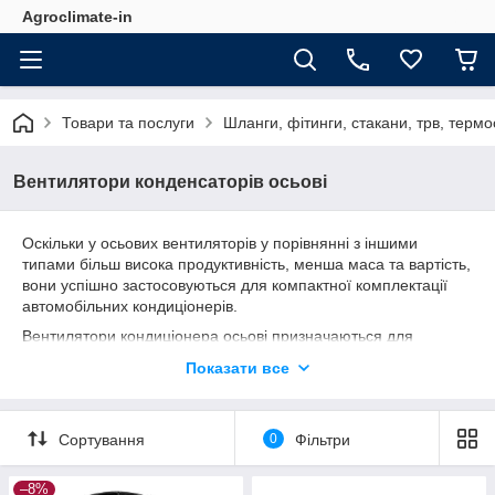
Agroclimate-in
Товари та послуги
Шланги, фітинги, стакани, трв, терм
Вентилятори конденсаторів осьові
Оскільки у осьових вентиляторів у порівнянні з іншими
типами більш висока продуктивність, менша маса та вартість,
вони успішно застосовуються для компактної комплектації
автомобільних кондиціонерів.
Вентилятори кондиціонера осьові призначаються для
покращення теплообміну випарника або конденсора із
Показати все
зовнішнім середовищем.
В наявності вентилятори 8, 9, 10, 11, 12, 14 дюймів 12 / 24
Вольт Універсальні та фірми Kormas (Туреччина)
Сортування
0
Фільтри
–8%