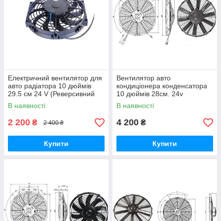
Електричний вентилятор для
Вентилятор авто
авто радіатора 10 дюймів
кондиціонера конденсатора
29.5 см 24 V (Реверсивний
10 дюймів 28см. 24v
Тяжний/штовхливий
штовхаючий (Kormas)
В наявності
В наявності
Універсальний)
(1220m/h)
2 200
4 200
₴
₴
2 400 ₴
Купити
Купити