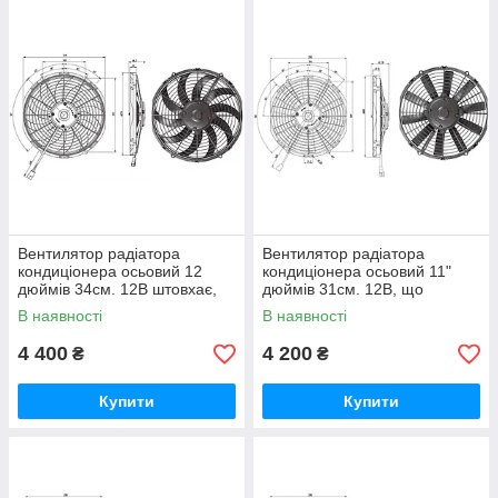
Вентилятор радіатора
Вентилятор радіатора
кондиціонера осьовий 12
кондиціонера осьовий 11"
дюймів 34см. 12В штовхає,
дюймів 31см. 12В, що
2020 м3/год (Kormas)
штовхає, 1600 м3/год
В наявності
В наявності
(Kormas)
4 400
4 200
₴
₴
Купити
Купити