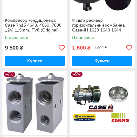
Компресор кондиціонера
Фільтр ресивер
Case 7h15 4643, 4660, 7890
горизонтальний комбайна
12V. 119mm. PV8 (Original)
Case-IH 1620 1640 1644
87709786, 82016158,
(ОЕМ: 1990758C2)
В наявності
В наявності
82002069
9 500
1 600
₴
₴
1 800 ₴
Купити
Купити
–7%
–5%