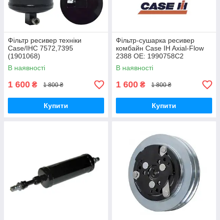
Фільтр ресивер техніки
Фільтр-сушарка ресивер
Case/IHC 7572,7395
комбайн Case IH Axial-Flow
(1901068)
2388 OE: 1990758C2
В наявності
В наявності
1 600
1 600
₴
₴
1 800 ₴
1 800 ₴
Купити
Купити