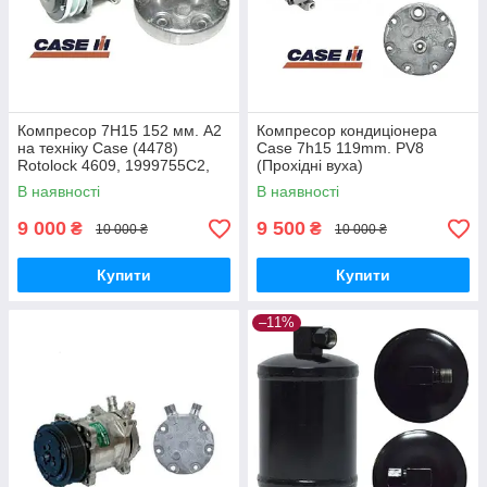
Компресор 7H15 152 мм. А2
Компресор кондиціонера
на техніку Case (4478)
Case 7h15 119mm. PV8
Rotolock 4609, 1999755C2,
(Прохідні вуха)
86993462,1977959C1
В наявності
В наявності
9 000
9 500
₴
₴
10 000 ₴
10 000 ₴
Купити
Купити
–11%