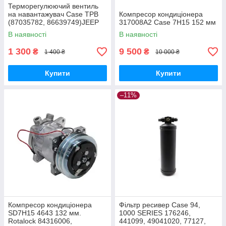
Терморегулюючий вентиль
на навантажувач Case ТРВ
Компресор кондиціонера
(87035782, 86639749)JEEP
317008A2 Case 7H15 152 мм
В наявності
В наявності
1 300
9 500
₴
₴
1 400 ₴
10 000 ₴
Купити
Купити
–11%
Компресор кондиціонера
Фільтр ресивер Case 94,
SD7H15 4643 132 мм.
1000 SERIES 176246,
Rotalock 84316006,
441099, 49041020, 77127,