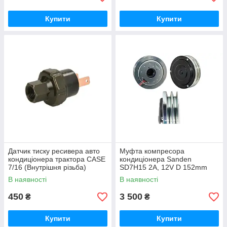
Купити
Купити
Датчик тиску ресивера авто
Муфта компресора
кондиціонера трактора CASE
кондиціонера Sanden
7/16 (Внутрішня різьба)
SD7H15 2А, 12V D 152mm
135324A1 Case 2388
В наявності
В наявності
35x55x20мм. (В зборі)
450
3 500
₴
₴
Купити
Купити