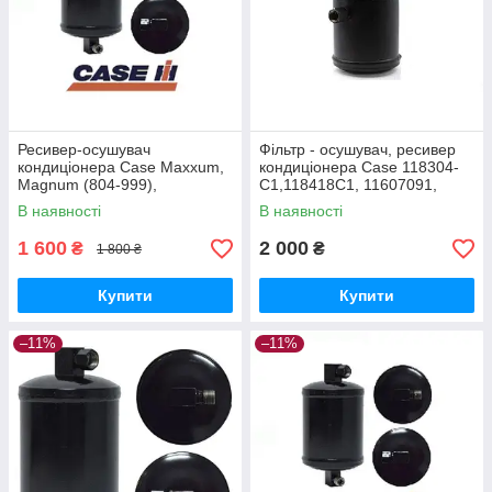
Ресивер-осушувач
Фільтр - осушувач, ресивер
кондиціонера Case Maxxum,
кондиціонера Case 118304-
Magnum (804-999),
C1,118418C1, 11607091,
2388/7240/MX255/270
118304C2, 207422, 8005308,
В наявності
В наявності
1990758C2
804533, 8802300
1 600
2 000
₴
₴
1 800 ₴
Купити
Купити
–11%
–11%