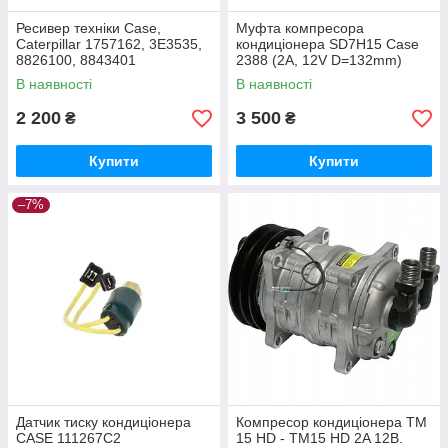
Ресивер техніки Case,
Муфта компресора
Caterpillar 1757162, 3E3535,
кондиціонера SD7H15 Case
8826100, 8843401
2388 (2А, 12V D=132mm)
горизонтальний
TD5.110/JX110 9967658
В наявності
В наявності
2 200
3 500
₴
₴
Купити
Купити
–7%
Датчик тиску кондиціонера
Компресор кондиціонера TM
CASE 111267C2
15 HD - TM15 HD 2A 12В.