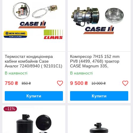
Термостат кондиціонера
Компресор 7H15 152 mm
кабіни комбайнів Case
PV8 (4499, 4768) трактор
Аналог 7240/8940 ( 92101C1)
CASE Magnum 335,
(1101194)
В наявності
В наявності
750
9 500
₴
₴
850 ₴
10 000 ₴
Купити
Купити
–11%