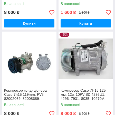
TD5.110/JX110 трактори Case
8001812, A61688, A76085,
В наявності
В наявності
JX100U, 485 Kompakt
A76312, RD54632
8 000
1 600
₴
₴
1 800 ₴
Купити
Купити
–6%
Компресор кондиціонера
Компресор Case 7H15 125
Case 7h15 119mm. PV8
мм. 12в. 10PV SD 4296U1,
82002069, 82008689,
4296, 7931, 8035, 10270V,
82016158, 820161581
10271G
В наявності
В наявності
8 000
8 000
₴
₴
8 500 ₴