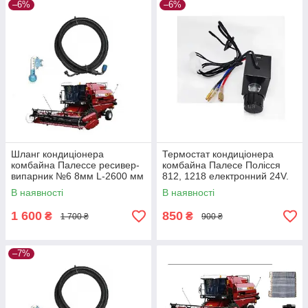
–6%
–6%
Шланг кондиціонера
Термостат кондиціонера
комбайна Палессе ресивер-
комбайна Палесе Полісся
випарник №6 8мм L-2600 мм
812, 1218 електронний 24V.
812 (05-070300-00)
(З вбудованим резистором)
В наявності
В наявності
1 600
850
₴
₴
1 700 ₴
900 ₴
–7%