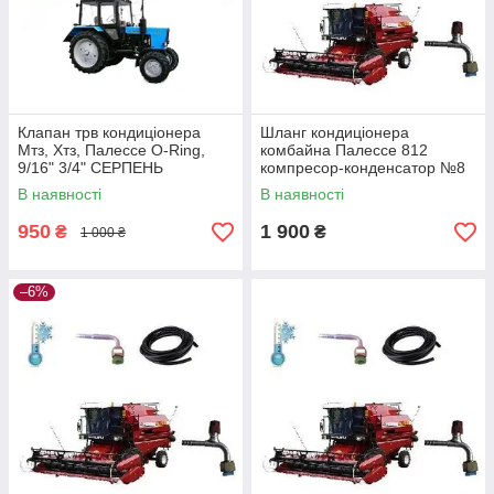
Клапан трв кондиціонера
Шланг кондиціонера
Мтз, Хтз, Палессе O-Ring,
комбайна Палессе 812
9/16" 3/4" СЕРПЕНЬ
компресор-конденсатор №8
Зменшена різьба
10 мм. 3600 мм (05-070100-
В наявності
В наявності
00)
950
1 900
₴
₴
1 000 ₴
–6%