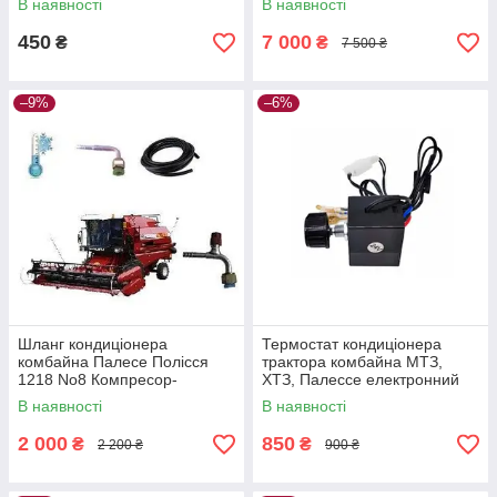
В наявності
В наявності
450
7 000
₴
₴
7 500 ₴
–9%
–6%
Шланг кондиціонера
Термостат кондиціонера
комбайна Палесе Полісся
трактора комбайна МТЗ,
1218 No8 Компресор-
ХТЗ, Палессе електронний
радіатор 3800 мм. (05-
24V. 09-000102-00 (З
В наявності
В наявності
070031-03)
вбудованим
2 000
850
₴
₴
2 200 ₴
900 ₴