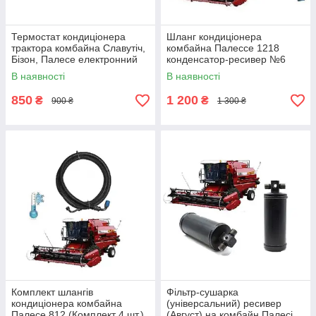
Термостат кондиціонера
Шланг кондиціонера
трактора комбайна Славутіч,
комбайна Палессе 1218
Бізон, Палесе електронний
конденсатор-ресивер №6
24V. 09-000102-00 (З
8мм L-1100 мм.
В наявності
В наявності
вбудованим
850
1 200
₴
₴
900 ₴
1 300 ₴
Комплект шлангів
Фільтр-сушарка
кондиціонера комбайна
(універсальний) ресивер
Палесе 812 (Комплект 4 шт.)
(Август) на комбайн Палесі