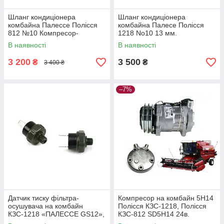
Шланг кондиціонера
Шланг кондиціонера
комбайна Палессе Полісся
комбайна Палесе Полісся
812 №10 Компресор-
1218 No10 13 мм.
Випарник (05-070400-00)
Компресор-випарник (05-
В наявності
В наявності
7300мм./
070400-00) 8000 мм.
3 200
3 500
₴
₴
3 400 ₴
–7%
Датчик тиску фільтра-
Компресор на комбайн 5Н14
осушувача на комбайн
Полісся КЗС-1218, Полісся
КЗС-1218 «ПАЛЕССЕ GS12»,
КЗС-812 SD5H14 24в.
GS812»