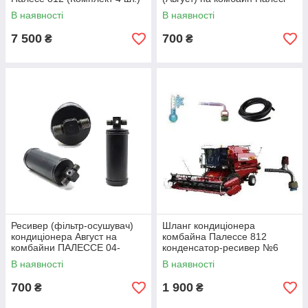
КЗС-1218, Палесе КЗС-812
В наявності
В наявності
7 500
700
₴
₴
Ресивер (фільтр-осушувач)
Шланг кондиціонера
кондиціонера Август на
комбайна Палессе 812
комбайни ПАЛЕССЕ 04-
конденсатор-ресивер №6
003977-02
8мм L-3600 мм (05-070200-
В наявності
В наявності
00)
700
1 900
₴
₴