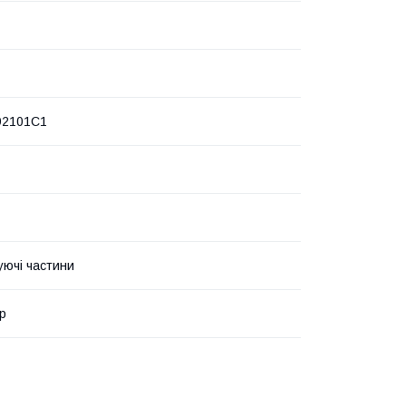
92101C1
уючі частини
р