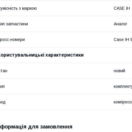
умісність з маркою
CASE IH
ип запчастини
Аналог
росс-номери
Case IH 
Користувальницькі характеристики
Стан
новий
ип
комплект
Вид
компресо
нформація для замовлення