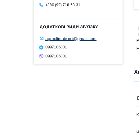
+380 (99) 718-63-31
Т
Т
agroclimate.net@gmail.com
Р
0997186331
Н
0997186331
Х
К
В