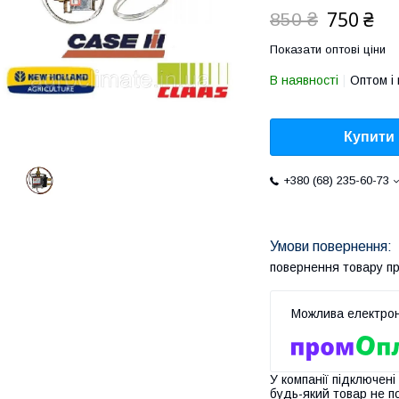
750 ₴
850 ₴
Показати оптові ціни
В наявності
Оптом і 
Купити
+380 (68) 235-60-73
повернення товару п
У компанії підключені
будь-який товар не п