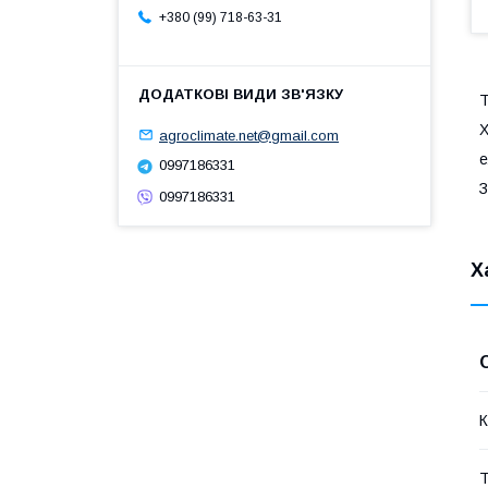
+380 (99) 718-63-31
Т
Х
agroclimate.net@gmail.com
е
0997186331
З
0997186331
Х
К
Т