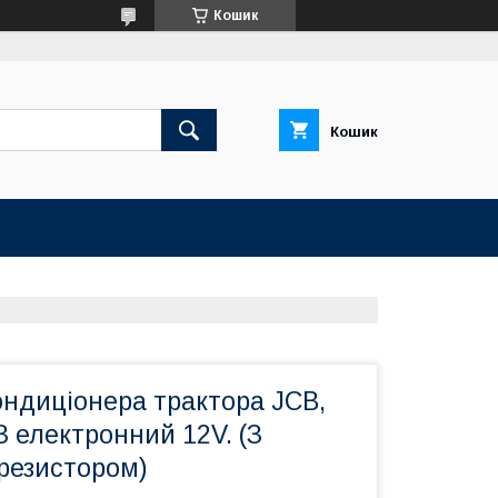
Кошик
Кошик
ондиціонера трактора JCB,
З електронний 12V. (З
резистором)