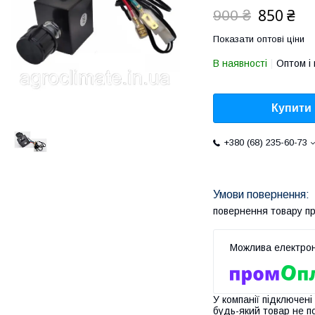
850 ₴
900 ₴
Показати оптові ціни
В наявності
Оптом і 
Купити
+380 (68) 235-60-73
повернення товару п
У компанії підключені
будь-який товар не п