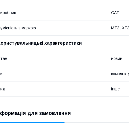
иробник
CAT
умісність з маркою
МТЗ, ХТЗ
Користувальницькі характеристики
Стан
новий
ип
комплект
Вид
інше
нформація для замовлення