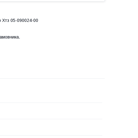
р Хтз 05-090024-00
замовника.