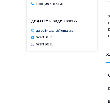
+380 (99) 718-63-31
Х
Н
К
agroclimate.net@gmail.com
Є
0997186331
0997186331
Х
К
В