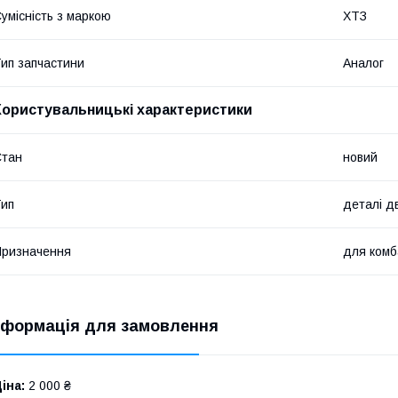
умісність з маркою
ХТЗ
ип запчастини
Аналог
Користувальницькі характеристики
Стан
новий
ип
деталі д
ризначення
для комб
нформація для замовлення
іна:
2 000 ₴