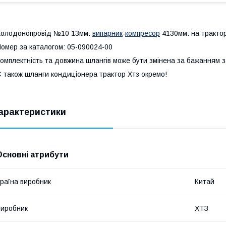
олодонопровід №10 13мм.
випарник
-
компресор
4130мм. на тракто
омер за каталогом: 05-090024-00
омплектність та довжина шлангів може бути змінена за бажанням 
 також шланги кондиціонера трактор Хтз окремо!
арактеристики
Основні атрибути
раїна виробник
Китай
иробник
ХТЗ