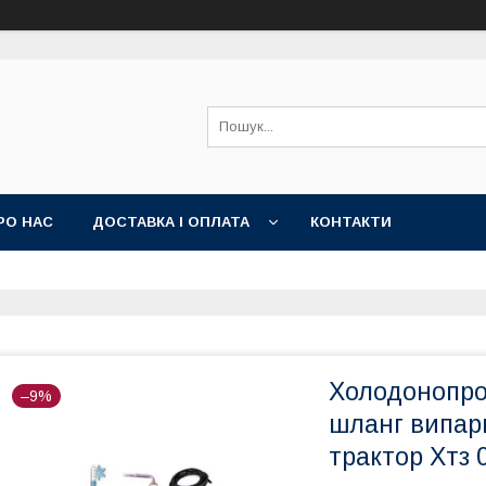
РО НАС
ДОСТАВКА І ОПЛАТА
КОНТАКТИ
Холодонопро
–9%
шланг випар
трактор Хтз 