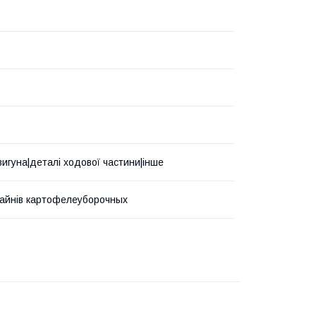
вигуна|деталі ходової частини|інше
айнів картофелеуборочных