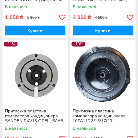
30) 12V, AUDI KTT030096
12V KIA (У зборі)
В наявності
В наявності
1 050
4 000
₴
₴
1 300 ₴
4 500 ₴
Купити
Купити
–11%
–10%
Притискна пластина
Притискна пластина
компресора кондиціонера
компресора кондиціонера
SANDEN PXV16 OPEL, SAAB,
10PA11/13/15/17/20,
LAND ROVER
7SB/7SBU/6CA17 AUDI,
В наявності
В наявності
MERCEDES, VOLKSWAGEN