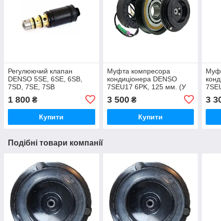
Регулюючий клапан
Муфта компресора
Муф
DENSO 5SE, 6SE, 6SB,
кондиціонера DENSO
кон
7SD, 7SE, 7SB
7SEU17 6PK, 125 мм. (У
7SEU
MERCEDES (EK20-7014,
зборі) MERCEDES
35x5
1 800
3 500
3 3
₴
₴
E20-7014, EV00110,
MER
KTT060027)
Купити
Купити
Подібні товари компанії