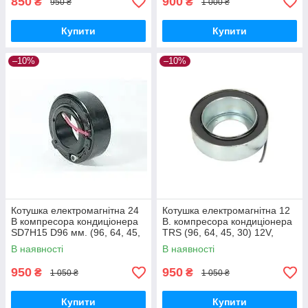
850
900
₴
₴
950 ₴
1 000 ₴
Купити
Купити
–10%
–10%
Котушка електромагнітна 24
Котушка електромагнітна 12
В компресора кондиціонера
В. компресора кондиціонера
SD7H15 D96 мм. (96, 64, 45,
TRS (96, 64, 45, 30) 12V,
32) DAF, FIAT, LANCIA
HONDA
В наявності
В наявності
950
950
₴
₴
1 050 ₴
1 050 ₴
Купити
Купити