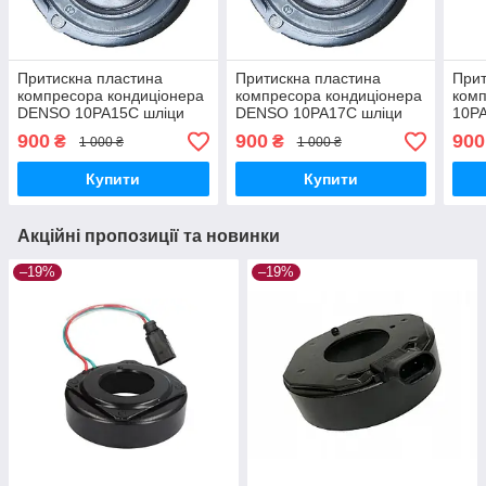
Притискна пластина
Притискна пластина
Прит
компресора кондиціонера
компресора кондиціонера
комп
DENSO 10PA15C шліци
DENSO 10PA17C шліци
10PA
7SB/
900
900
900
₴
₴
1 000 ₴
1 000 ₴
MER
VOL
Купити
Купити
Акційні пропозиції та новинки
–19%
–19%