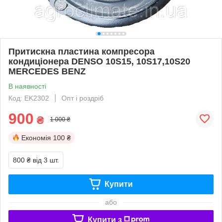
Притискна пластина компресора
кондиціонера DENSO 10S15, 10S17,10S20
MERCEDES BENZ
В наявності
Код: EK2302
Опт і роздріб
900
₴
1 000 ₴
Економія
100 ₴
800 ₴
від 3 шт.
Купити
або
Купити з