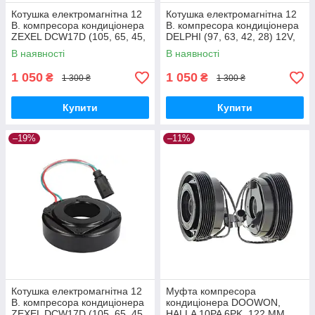
Котушка електромагнітна 12
Котушка електромагнітна 12
В. компресора кондиціонера
В. компресора кондиціонера
ZEXEL DCW17D (105, 65, 45,
DELPHI (97, 63, 42, 28) 12V,
30) 12V, AUDI KTT030096
RENAULT 253704
В наявності
В наявності
1 050
1 050
₴
₴
1 300 ₴
1 300 ₴
Купити
Купити
–19%
–11%
Котушка електромагнітна 12
Муфта компресора
В. компресора кондиціонера
кондиціонера DOOWON,
ZEXEL DCW17D (105, 65, 45,
HALLA 10PA 6PK, 122 MM.,