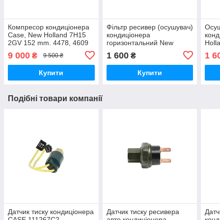
Компресор кондиціонера
Фільтр ресивер (осушувач)
Осуш
Case, New Holland 7H15
кондиціонера
конд
2GV 152 mm. 4478, 4609
горизонтальний New
Holl
(1101177)
Holland, Case, Deutz-Fahr,
8734
9 000
1 600
1 6
₴
₴
9 500 ₴
Landini 60510695,602153-
T706
TS
4744
Купити
Купити
Подібні товари компанії
Датчик тиску кондиціонера
Датчик тиску ресивера
Датч
CASE 111267C2
авто кондиціонера
конд