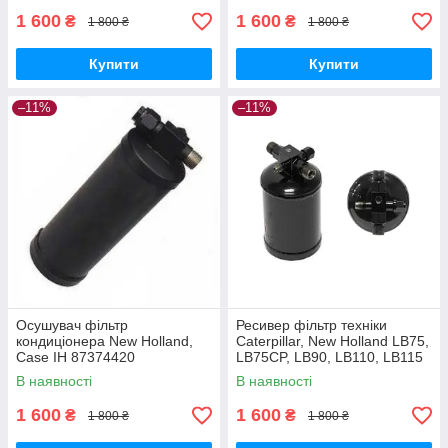
1 600
1 600
₴
₴
1 800 ₴
1 800 ₴
Купити
Купити
–11%
–11%
Осушувач фільтр
Ресивер фільтр техніки
кондиціонера New Holland,
Caterpillar, New Holland LB75,
Case IH 87374420
LB75CP, LB90, LB110, LB115
Вертикальний
85812095, 6674235, 6680311
В наявності
В наявності
TC5080/CSX7080/CX/CS
1 600
1 600
₴
₴
1 800 ₴
1 800 ₴