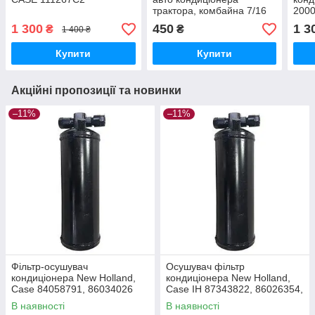
трактора, комбайна 7/16
2000
(Внутрішня різьба)
MAX
1 300
450
1 3
₴
₴
1 400 ₴
Купити
Купити
Акційні пропозиції та новинки
–11%
–11%
Фільтр-осушувач
Осушувач фільтр
кондиціонера New Holland,
кондиціонера New Holland,
Case 84058791, 86034026
Case IH 87343822, 86026354,
47446235, 5165615, 21.00052
В наявності
В наявності
Вертикальний