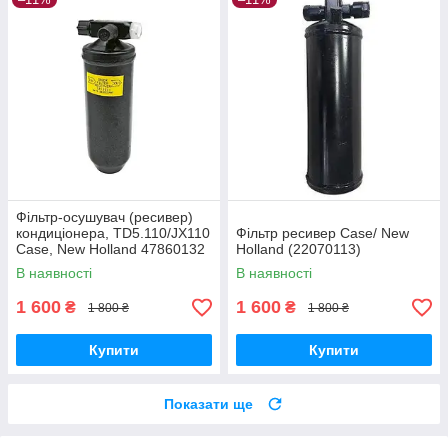
Фільтр-осушувач (ресивер)
кондиціонера, TD5.110/JX110
Фільтр ресивер Case/ New
Case, New Holland 47860132
Holland (22070113)
В наявності
В наявності
1 600
1 600
₴
₴
1 800 ₴
1 800 ₴
Купити
Купити
Показати ще