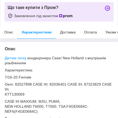
Що таке купити з Пром?
Замовлення під захистом
Опис
Характеристики
Доставка
Оплата
Умови 
Опис
Датчик тиску
кондиціонера Case/ New Holland з внутрішнім
різьбленням
Характеристика:
7/16-20 Female
Oem: 82027898 CASE IH, 82036401 CASE IH, 87323829 CASE
IH,
KTT130069
CASE IH MAXXUM, MXU, PUMA;
NEW HOLLAND T6000, T7000, TSA F4GE0684C-
NEF6(F4GE0684C)