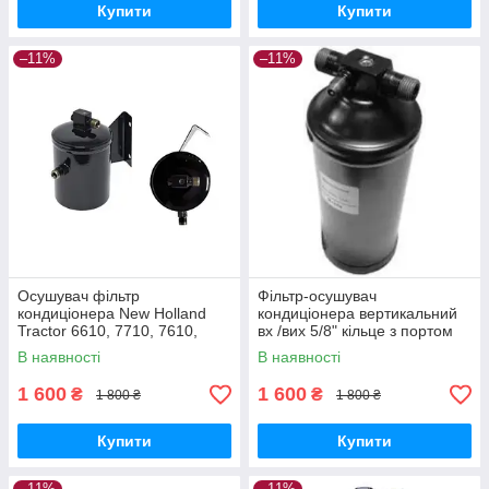
Купити
Купити
–11%
–11%
Осушувач фільтр
Фільтр-осушувач
кондиціонера New Holland
кондиціонера вертикальний
Tractor 6610, 7710, 7610,
вх /вих 5/8" кільце з портом
5610, 6710, 5900 (1901067,
під датчик 7/16( 80417379
В наявності
В наявності
11607441)
New Holland)
1 600
1 600
₴
₴
1 800 ₴
1 800 ₴
Купити
Купити
–11%
–11%