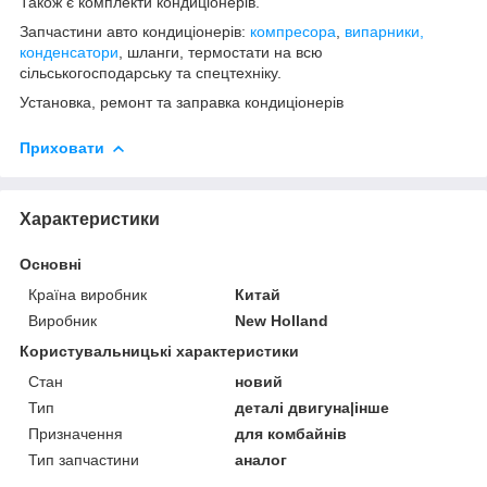
Також є комплекти кондиціонерів.
Запчастини авто кондиціонерів:
компресора
,
випарники,
конденсатори
, шланги, термостати на всю
сільськогосподарську та спецтехніку.
Установка, ремонт та заправка кондиціонерів
Приховати
Характеристики
Основні
Країна виробник
Китай
Виробник
New Holland
Користувальницькі характеристики
Стан
новий
Тип
деталі двигуна|інше
Призначення
для комбайнів
Тип запчастини
аналог