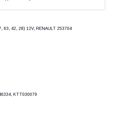
, 63, 42, 28) 12V, RENAULT 253704
746334, KTT030079