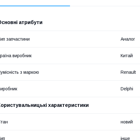
Основні атрибути
ип запчастини
Аналог
раїна виробник
Китай
умісність з маркою
Renault
иробник
Delphi
Користувальницькі характеристики
Стан
новий
ип
інше