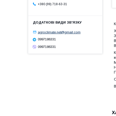
+380 (99) 718-63-31
К
Х
agroclimate.net@gmail.com
З
0997186331
В
В
0997186331
К
к
М
Н
П
О
В
Х