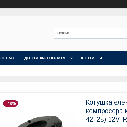
РО НАС
ДОСТАВКА І ОПЛАТА
КОНТАКТИ
Котушка елек
–19%
компресора к
42, 28) 12V,