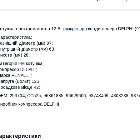
отушка електромагнітна 12 В.
компресора
кондиціонера DELPHI (97
арактеристика:
овнішній діаметр (мм) 97;
нутрішній діаметр (мм) 63;
исота (мм) 28;
атегорія ЕМ котушка;
омпресор DELPHI;
арка RENAULT;
апруга (Вольт) 12В;
осадкове місце 42;
ЕМ: 253704, CC525, 96861885, 96629606, 93743409, 4803238, 93
иробник компресора DELPHI.
арактеристики