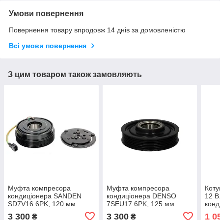
Умови повернення
Повернення товару впродовж 14 днів за домовленістю
Всі умови повернення
З цим товаром також замовляють
Муфта компресора
Муфта компресора
Коту
кондиціонера SANDEN
кондиціонера DENSO
12 В
SD7V16 6PK, 120 мм.
7SEU17 6PK, 125 мм.
конд
35x52x20 мм. 12в. (У
35x52x22 мм. (У зборі)
DCW1
3 300
3 300
1 0
₴
₴
зборі) AUDI, FORD, SEAT,
AUDI, SEAT, SKODA,
12V,