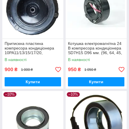
Притискна пластина
Котушка електромагнітна 24
компресора кондиціонера
В компресора кондиціонера
10PA11/13/15/17/20,
SD7H15 D96 мм. (96, 64, 45,
7SB/7SBU/6CA17 AUDI,
32) DAF, FIAT, LANCIA
В наявності
В наявності
MERCEDES, VOLKSWAGEN
900
950
₴
₴
1 000 ₴
1 050 ₴
Купити
Купити
–10%
–10%