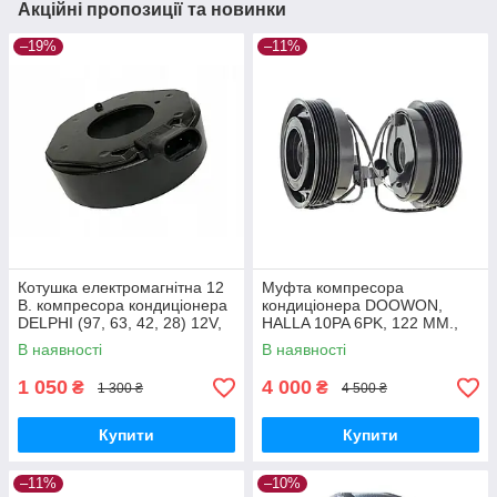
Акційні пропозиції та новинки
–19%
–11%
Котушка електромагнітна 12
Муфта компресора
В. компресора кондиціонера
кондиціонера DOOWON,
DELPHI (97, 63, 42, 28) 12V,
HALLA 10PA 6PK, 122 MM.,
RENAULT 253704
12V KIA (У зборі)
В наявності
В наявності
1 050
4 000
₴
₴
1 300 ₴
4 500 ₴
Купити
Купити
–11%
–10%