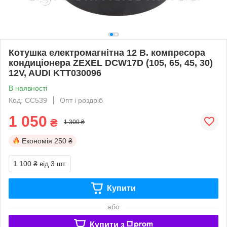
Котушка електромагнітна 12 В. компресора
кондиціонера ZEXEL DCW17D (105, 65, 45, 30)
12V, AUDI KTT030096
В наявності
Код: CC539
Опт і роздріб
1 050
₴
1 300 ₴
Економія
250 ₴
1 100 ₴
від 3 шт.
Купити
або
Купити з