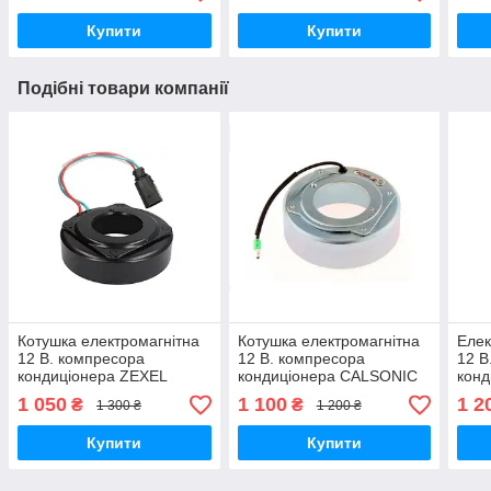
SKODA
VOLKSWAGEN
Купити
Купити
Подібні товари компанії
Котушка електромагнітна
Котушка електромагнітна
Елек
12 В. компресора
12 В. компресора
12 В
кондиціонера ZEXEL
кондиціонера CALSONIC
конд
DCW17D (105, 65, 45, 30)
CSE717 (96, 64, 45, 32)
D113
1 050
1 100
1 2
₴
₴
1 300 ₴
1 200 ₴
12V, AUDI KTT030096
12V, BMW
Купити
Купити