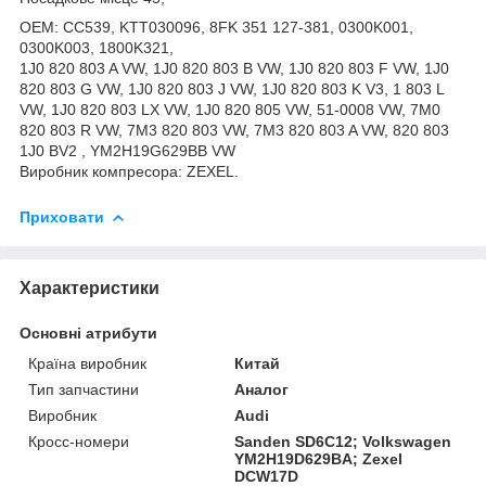
ОЕМ: CC539, KTT030096, 8FK 351 127-381, 0300K001,
0300K003, 1800K321,
1J0 820 803 A VW, 1J0 820 803 B VW, 1J0 820 803 F VW, 1J0
820 803 G VW, 1J0 820 803 J VW, 1J0 820 803 K V3, 1 803 L
VW, 1J0 820 803 LX VW, 1J0 820 805 VW, 51-0008 VW, 7M0
820 803 R VW, 7M3 820 803 VW, 7M3 820 803 A VW, 820 803
1J0 BV2 , YM2H19G629BB VW
Виробник компресора: ZEXEL.
Приховати
Характеристики
Основні атрибути
Країна виробник
Китай
Тип запчастини
Аналог
Виробник
Audi
Кросс-номери
Sanden SD6C12; Volkswagen
YM2H19D629BA; Zexel
DCW17D