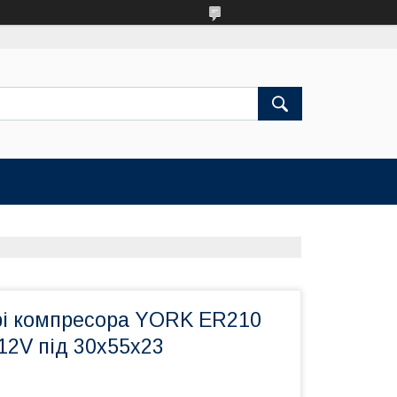
рі компресора YORK ER210
 12V під 30х55х23