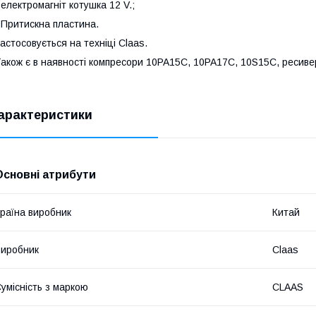
 електромагніт котушка 12 V.;
 Притискна пластина.
астосовується на техніці Claas.
акож є в наявності компресори 10PA15C, 10PA17C, 10S15C, ресивери
арактеристики
Основні атрибути
раїна виробник
Китай
иробник
Claas
умісність з маркою
CLAAS