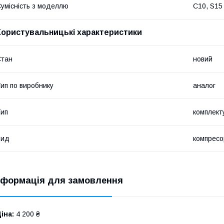
умісність з моделлю
C10, S15
Користувальницькі характеристики
Стан
новий
ип по виробнику
аналог
ип
комплект
Вид
компресо
нформація для замовлення
іна:
4 200 ₴