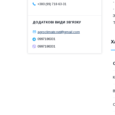
-
+380 (99) 718-63-31
-
З
Т
agroclimate.net@gmail.com
0997186331
Х
0997186331
К
В
С