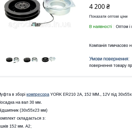
4 200 ₴
Показати оптові ціни
В наявності
Оптом і 
Компанія тимчасово 
повернення товару п
уфта в зборі
компресора
YORK ER210 2A, 152 MM., 12V під 30х55
осадка на вал 30 мм.
ідшипник (30х55х23 мм)
омплект складається з:
 шків 152 мм. A2;