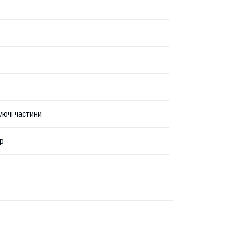
уючі частини
р