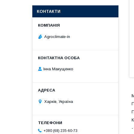
КОНТАКТИ
Agroclimate-in
Інна Макущенко
М
Харків, Україна
П
П
К
-
+380 (68) 235-60-73