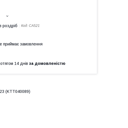
в роздріб
Код:
CA521
не приймає замовлення
ротягом 14 днів
за домовленістю
х23 (KTT040089)