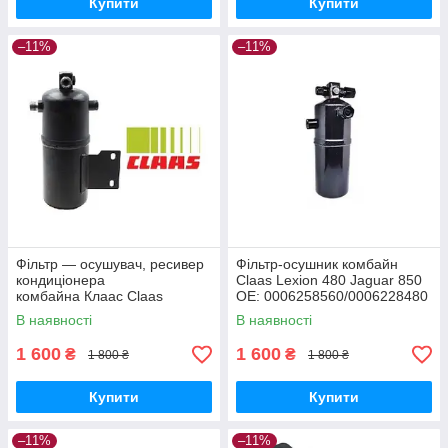
Купити
Купити
–11%
–11%
Фільтр — осушувач, ресивер
Фільтр-осушник комбайн
кондиціонера
Claas Lexion 480 Jaguar 850
комбайна Клаас Claas
OE: 0006258560/0006228480
LEXION, Volvo, Renault.
В наявності
В наявності
1 600
1 600
₴
₴
1 800 ₴
1 800 ₴
Купити
Купити
–11%
–11%