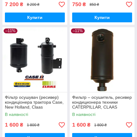
7 200
750
₴
₴
8 200 ₴
850 ₴
Купити
Купити
–11%
–11%
Фільтр осушувач (ресивер)
Фильтр – осушитель, ресивер
кондиціонера трактора Case,
кондиционера техники
New Holland, Claas
CATERPILLAR, CLAAS
1018789, 522823, 1763900
В наявності
В наявності
1 600
1 600
₴
₴
1 800 ₴
1 800 ₴