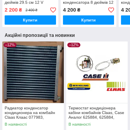
дюймів 29.5 см 12 V
конденсатора 8 дюймів 12
конд
(Реверсивний Тягнучий/
В. 20,5 см. Штовхає
28см
2 200
4 200
4 2
₴
₴
2 400 ₴
штовхає Універсальний)
Kormas 720 об./хв
(Kor
Купити
Купити
Акційні пропозиції та новинки
–12%
–12%
Радиатор конденсатор
Термостат кондиціонера
кондиционера на комбайн
кабіни комбайнів Claas, Case
Claas Клаас 077983,
Аналог 625884, 625884,
0000779831, 000077983
0006258840
В наявності
В наявності
Аналог