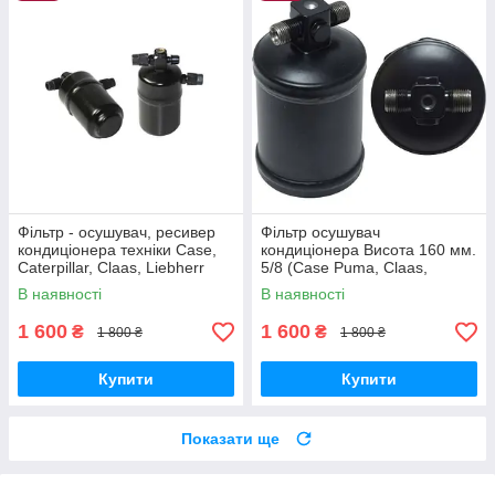
Фільтр - осушувач, ресивер
Фільтр осушувач
кондиціонера техніки Case,
кондиціонера Висота 160 мм.
Caterpillar, Claas, Liebherr
5/8 (Case Puma, Claas,
73186213, 121-2447
250929M91 Massey
В наявності
В наявності
Ferguson)
1 600
1 600
₴
₴
1 800 ₴
1 800 ₴
Купити
Купити
Показати ще