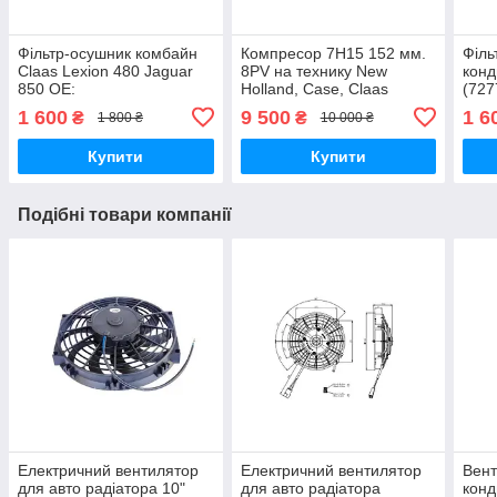
Фільтр-осушник комбайн
Компресор 7H15 152 мм.
Філь
Claas Lexion 480 Jaguar
8PV на технику New
конд
850 OE:
Holland, Case, Claas
(727
0006258560/0006228480
504078610; 317008A2;
250
1 600
9 500
1 6
₴
₴
1 800 ₴
10 000 ₴
317008A3; 86993463;
Ferg
87775
103
Купити
Купити
Подібні товари компанії
Електричний вентилятор
Електричний вентилятор
Вент
для авто радіатора 10"
для авто радіатора
конд