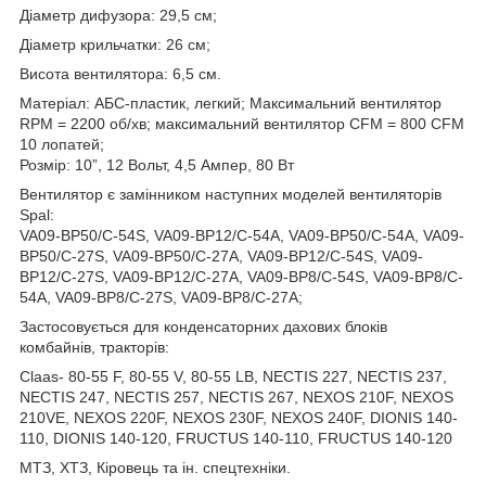
Діаметр дифузора: 29,5 см;
Діаметр крильчатки: 26 см;
Висота вентилятора: 6,5 см.
Матеріал: АБС-пластик, легкий; Максимальний вентилятор
RPM = 2200 об/хв; максимальний вентилятор CFM = 800 CFM
10 лопатей;
Розмір: 10”, 12 Вольт, 4,5 Ампер, 80 Вт
Вентилятор є замінником наступних моделей вентиляторів
Spal:
VA09-BP50/C-54S, VA09-BP12/C-54A, VA09-BP50/C-54A, VA09-
BP50/C-27S, VA09-BP50/C-27A, VA09-BP12/C-54S, VA09-
BP12/C-27S, VA09-BP12/C-27A, VA09-BP8/C-54S, VA09-BP8/C-
54A, VA09-BP8/C-27S, VA09-BP8/C-27A;
Застосовується для конденсаторних дахових блоків
комбайнів, тракторів:
Claas- 80-55 F, 80-55 V, 80-55 LB, NECTIS 227, NECTIS 237,
NECTIS 247, NECTIS 257, NECTIS 267, NEXOS 210F, NEXOS
210VE, NEXOS 220F, NEXOS 230F, NEXOS 240F, DIONIS 140-
110, DIONIS 140-120, FRUCTUS 140-110, FRUCTUS 140-120
МТЗ, ХТЗ, Кіровець та ін. спецтехніки.