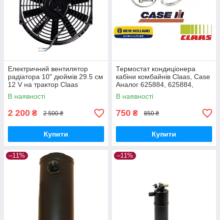
Електричний вентилятор
Термостат кондиціонера
радіатора 10" дюймів 29.5 см
кабіни комбайнів Claas, Case
12 V на трактор Claas
Аналог 625884, 625884,
(Реверсивний Тягне/
0006258840
В наявності
В наявності
штовхаючий)
2 200
750
₴
₴
2 500 ₴
850 ₴
Купити
Купити
–11%
–11%