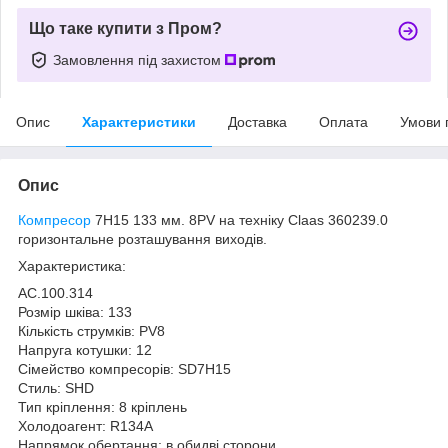
Що таке купити з Пром?
Замовлення під захистом
Опис
Характеристики
Доставка
Оплата
Умови 
Опис
Компресор
7H15 133 мм. 8PV на техніку Claas 360239.0
горизонтальне розташування виходів.
Характеристика:
AC.100.314
Розмір шківа: 133
Кількість струмків: PV8
Напруга котушки: 12
Сімейство компресорів: SD7H15
Стиль: SHD
Тип кріплення: 8 кріплень
Холодоагент: R134A
Напрямок обертання: в обидві сторони