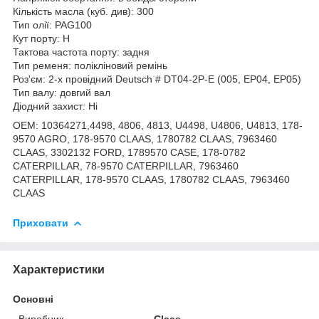
Кількість масла (куб. див): 300
Тип олії: PAG100
Кут порту: H
Тактова частота порту: задня
Тип ременя: полікліновий ремінь
Роз'єм: 2-х провідний Deutsch # DT04-2P-E (005, EP04, EP05)
Тип валу: довгий вал
Діодний захист: Ні
OEM: 10364271,4498, 4806, 4813, U4498, U4806, U4813, 178-
9570 AGRO, 178-9570 CLAAS, 1780782 CLAAS, 7963460
CLAAS, 3302132 FORD, 1789570 CASE, 178-0782
CATERPILLAR, 78-9570 CATERPILLAR, 7963460
CATERPILLAR, 178-9570 CLAAS, 1780782 CLAAS, 7963460
CLAAS
Приховати
Характеристики
Основні
Виробник
Claas