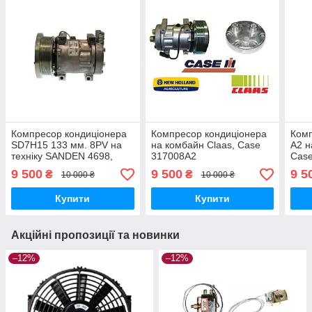
Компресор кондиціонера
Компресор кондиціонера
Комп
SD7H15 133 мм. 8PV на
на комбайн Claas, Case
А2 н
техніку SANDEN 4698,
317008A2
Case
SANDEN 4698
Гори
9 500
9 500
9 5
₴
₴
10 000 ₴
10 000 ₴
Купити
Купити
Акційні пропозиції та новинки
–12%
–12%