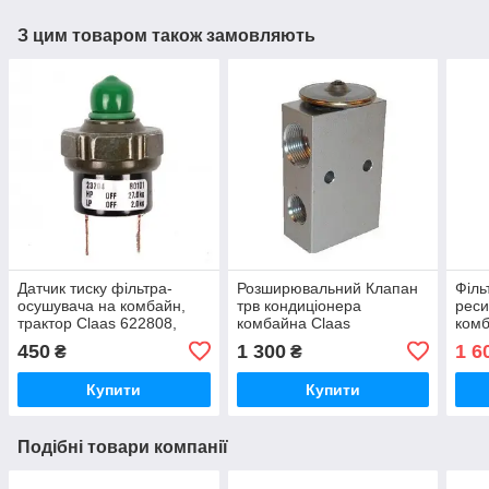
З цим товаром також замовляють
Датчик тиску фільтра-
Розширювальний Клапан
Філь
осушувача на комбайн,
трв кондиціонера
реси
трактор Claas 622808,
комбайна Claas
комб
069516.2
64511372503,
LEXI
450
1 300
1 6
₴
₴
64518391209, CAC8169,
1268300284, 126830038
Купити
Купити
Подібні товари компанії