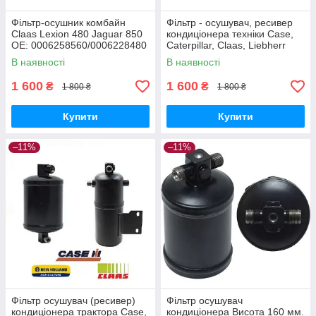
Фільтр-осушник комбайн
Фільтр - осушувач, ресивер
Claas Lexion 480 Jaguar 850
кондиціонера техніки Case,
OE: 0006258560/0006228480
Caterpillar, Claas, Liebherr
73186213, 121-2447
В наявності
В наявності
1 600
1 600
₴
₴
1 800 ₴
1 800 ₴
Купити
Купити
–11%
–11%
Фільтр осушувач (ресивер)
Фільтр осушувач
кондиціонера трактора Case,
кондиціонера Висота 160 мм.