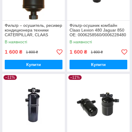
Фильтр – осушитель, ресивер
Фільтр-осушник комбайн
кондиционера техники
Claas Lexion 480 Jaguar 850
CATERPILLAR, CLAAS
OE: 0006258560/0006228480
1018789, 522823, 1763900
В наявності
В наявності
1 600
1 600
₴
₴
1 800 ₴
1 800 ₴
Купити
Купити
–11%
–11%