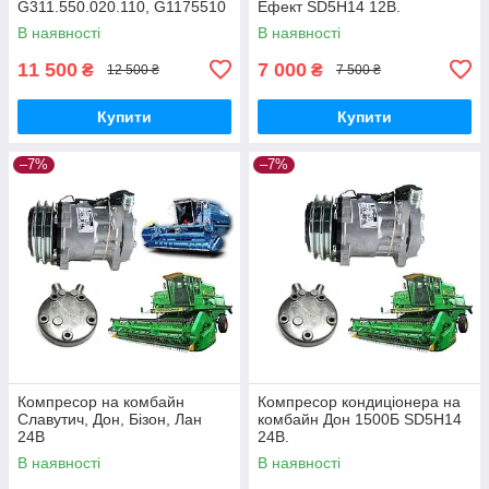
G311.550.020.110, G1175510
Ефект SD5H14 12В.
20111, G117551020110,
В наявності
В наявності
G117551020100
11 500
7 000
₴
₴
12 500 ₴
7 500 ₴
Купити
Купити
–7%
–7%
Компресор на комбайн
Компресор кондиціонера на
Славутич, Дон, Бізон, Лан
комбайн Дон 1500Б SD5H14
24B
24В.
В наявності
В наявності