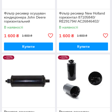
Фільтр ресивер осушувач
Фільтр ресивер New Holland
кондиціонера John Deere
горизонтал 87105840/
горизонтальний
RE291794/ AC26846402/
(47821526/87105840/A-804-
295006A1/ AR59870
В наявності
В наявності
464), MX/STX/T8040
1 600
1 600
₴
₴
1 800 ₴
1 800 ₴
Купити
Купити
–11%
–11%
Ресивер-осушувач
Ресивер осушувач