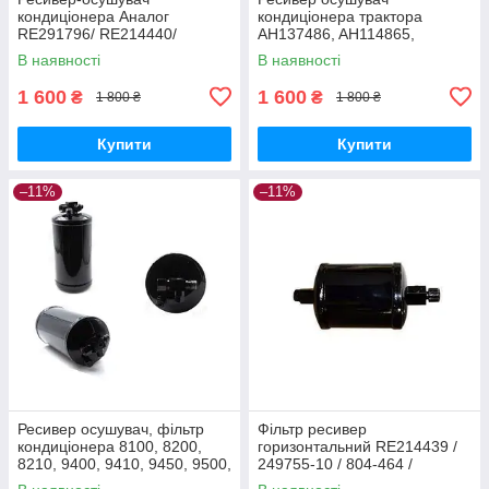
кондиціонера Аналог
кондиціонера трактора
RE291796/ RE214440/
AH137486, AH114865,
RE175116/ VPM9654),
AH211387, AH122338,
В наявності
В наявності
JD8430 RE576835
AH234099, AT125596,
1 600
1 600
₴
₴
1 800 ₴
1 800 ₴
Купити
Купити
–11%
–11%
Ресивер осушувач, фільтр
Фільтр ресивер
кондиціонера 8100, 8200,
горизонтальний RE214439 /
8210, 9400, 9410, 9450, 9500,
249755-10 / 804-464 /
9600 (AH137486)
RE49169 / 295006A1 /