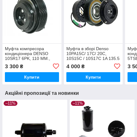
Муфта компресора
Муфта в зборі Denso
Муф
кондиціонера DENSO
10PA15C/ 17C/ 20С,
кон
10SR17 6PK, 110 MM.,
10S15C / 10S17C 1A 135.5
5TSE
12V CHRYSLER, DODGE
mm 24V під 30х52х22
12V
3 300
4 000
3 5
₴
₴
(У зборі)
YARI
Купити
Купити
Акційні пропозиції та новинки
–11%
–11%