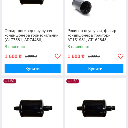
Фільтр ресивер осушувач
Ресивер осушувач, фільтр
кондиціонера горизонтльний
кондиціонера трактори
(AL77581, AR74486,
AT151981, AT162848,
RE214439, RE49169,
AH137486, AH114865,
В наявності
В наявності
RE49189)
AH122338
1 600
1 600
₴
₴
1 800 ₴
1 800 ₴
Купити
Купити
–11%
–11%