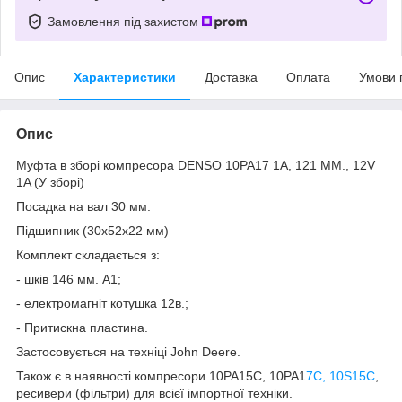
Замовлення під захистом
Опис
Характеристики
Доставка
Оплата
Умови 
Опис
Муфта в зборі компресора DENSO 10PA17 1A, 121 MM., 12V
1A (У зборі)
Посадка на вал 30 мм.
Підшипник (30х52х22 мм)
Комплект складається з:
- шків 146 мм. A1;
- електромагніт котушка 12в.;
- Притискна пластина.
Застосовується на техніці John Deere.
Також є в наявності компресори 10PA15C, 10PA1
7C, 10S15C
,
ресивери (фільтри) для всієї імпортної техніки.