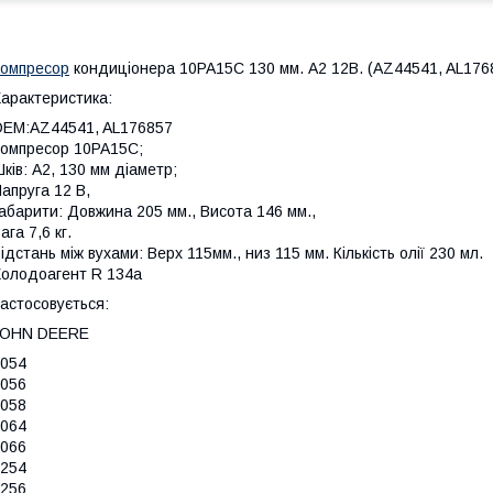
омпресор
кондиціонера 10PA15C 130 мм. А2 12В. (AZ44541, AL176
арактеристика:
EM:AZ44541, AL176857
омпресор 10PA15C;
ків: А2, 130 мм діаметр;
апруга 12 В,
абарити: Довжина 205 мм., Висота 146 мм.,
ага 7,6 кг.
ідстань між вухами: Верх 115мм., низ 115 мм. Кількість олії 230 мл.
олодоагент R 134a
астосовується:
JOHN DEERE
054
056
058
064
066
254
256