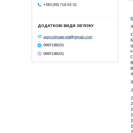
+380 (99) 718-63-31
К
Х
O
agroclimate.net@gmail.com
К
0997186331
Ш
Н
0997186331
Г
В
В
Х
З
2
2
2
2
2
2
2