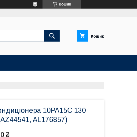
Кошик
Кошик
ондиціонера 10PA15C 130
(AZ44541, AL176857)
00 ₴