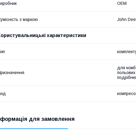
иробник
OEM
умісність з маркою
John Dee
Користувальницькі характеристики
ип
комплект
для комб
ризначення
польових
подрібню
Вид
компресо
нформація для замовлення