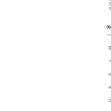
2
2
Х
Т
К
К