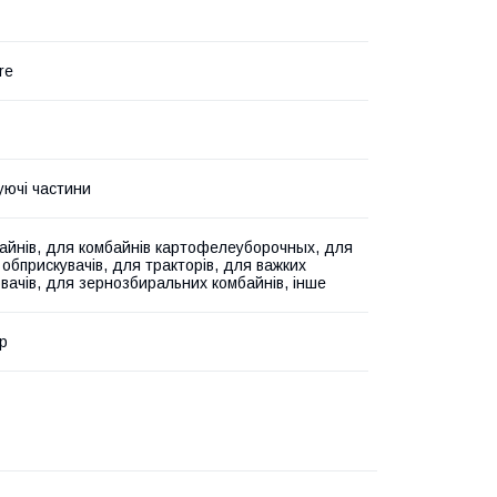
re
уючі частини
айнів, для комбайнів картофелеуборочных, для
 обприскувачів, для тракторів, для важких
вачів, для зернозбиральних комбайнів, інше
р