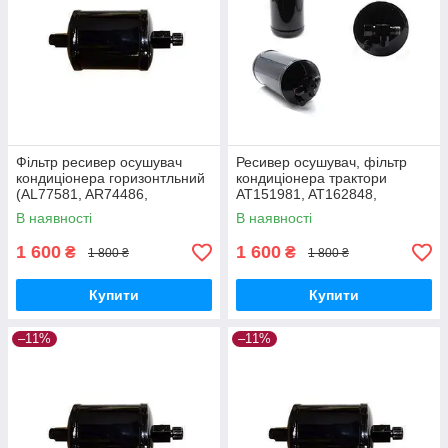
Фільтр ресивер осушувач
Ресивер осушувач, фільтр
кондиціонера горизонтльний
кондиціонера трактори
(AL77581, AR74486,
AT151981, AT162848,
RE214439, RE49169,
AH137486, AH114865,
В наявності
В наявності
RE49189)
AH122338
1 600
1 600
₴
₴
1 800 ₴
1 800 ₴
Купити
Купити
–11%
–11%