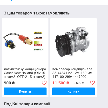
З цим товаром також замовляють
Датчик тиску кондиціонера
Компресор кондиціонера
Case/ New Holland (ON:15
AZ 44541 A2 12V. 130 мм.
кгс/см2, OFF:21.5 кгс/см2)
447100-2994; 447200-
0090
900
11 500
₴
₴
12 500 ₴
Купити
Купити
Подібні товари компанії