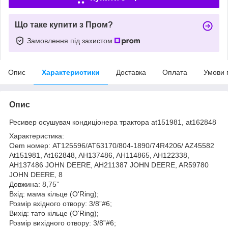
Що таке купити з Пром?
Замовлення під захистом
Опис
Характеристики
Доставка
Оплата
Умови 
Опис
Ресивер осушувач кондиціонера трактора at151981, at162848
Характеристика:
Oem номер: AT125596/AT63170/804-1890/74R4206/ AZ45582
At151981, At162848, AH137486, AH114865, AH122338,
AH137486 JOHN DEERE, AH211387 JOHN DEERE, AR59780
JOHN DEERE, 8
Довжина: 8,75”
Вхід: мама кільце (O'Ring);
Розмір вхідного отвору: 3/8”#6;
Вихід: тато кільце (O'Ring);
Розмір вихідного отвору: 3/8”#6;