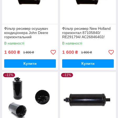
Фільтр ресивер осушувач
Фільтр ресивер New Holland
кондиціонера John Deere
горизонтал 87105840/
горизонтальний
RE291794/ AC26846402/
(47821526/87105840/A-804-
295006A1/ AR59870
В наявності
В наявності
464), MX/STX/T8040
1 600
1 600
₴
₴
1 800 ₴
1 800 ₴
Купити
Купити
–11%
–11%