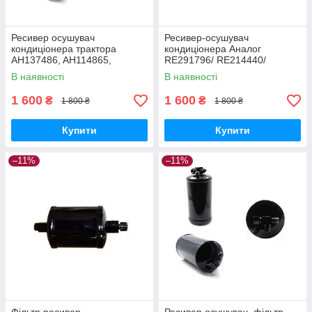
Ресивер осушувач
Ресивер-осушувач
кондиціонера трактора
кондиціонера Аналог
AH137486, AH114865,
RE291796/ RE214440/
AH211387, AH122338,
RE175116/ VPM9654),
В наявності
В наявності
AH234099, AT125596,
JD8430 RE576835
1 600
1 600
₴
₴
1 800 ₴
1 800 ₴
Купити
Купити
–11%
–11%