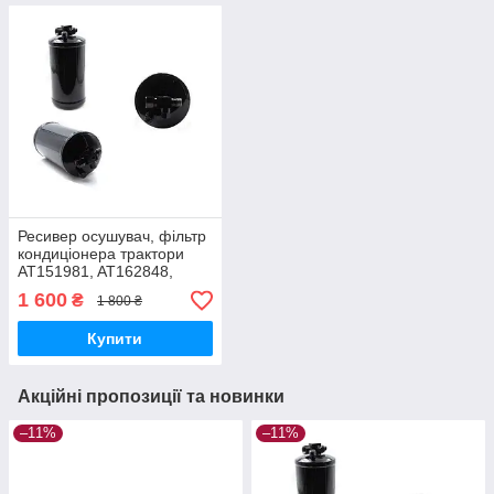
Ресивер осушувач, фільтр
кондиціонера трактори
AT151981, AT162848,
AH137486, AH114865,
1 600
₴
1 800 ₴
AH122338
Купити
Акційні пропозиції та новинки
–11%
–11%