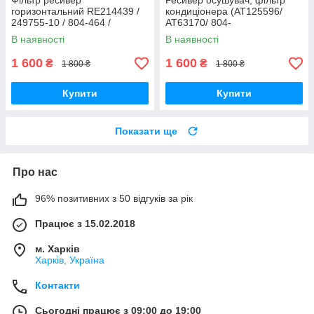
Фільтр ресивер
Ресивер осушувач, фільтр
горизонтальний RE214439 /
кондиціонера (AT125596/
249755-10 / 804-464 /
AT63170/ 804-
RE49169 / 295006A1 /
1890/74R4206/AZ45582),
В наявності
В наявності
70268464
JD8400/9500
1 600
1 600
₴
₴
1 800 ₴
1 800 ₴
Купити
Купити
Показати ще
Про нас
96% позитивних з 50 відгуків за рік
Працює з 15.02.2018
м. Харків
Харків, Україна
Контакти
Сьогодні працює з 09:00 до 19:00