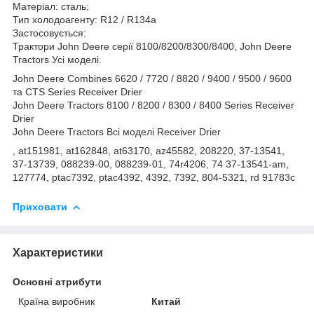
Матеріал: сталь;
Тип холодоагенту: R12 / R134a
Застосовується:
Трактори John Deere серії 8100/8200/8300/8400, John Deere
Tractors Усі моделі.
John Deere Combines 6620 / 7720 / 8820 / 9400 / 9500 / 9600
та CTS Series Receiver Drier
John Deere Tractors 8100 / 8200 / 8300 / 8400 Series Receiver
Drier
John Deere Tractors Всі моделі Receiver Drier
, at151981, at162848, at63170, az45582, 208220, 37-13541,
37-13739, 088239-00, 088239-01, 74r4206, 74 37-13541-am,
127774, ptac7392, ptac4392, 4392, 7392, 804-5321, rd 91783c
Приховати
Характеристики
Основні атрибути
Країна виробник
Китай