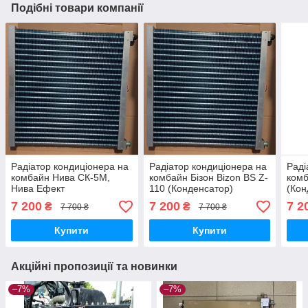
Подібні товари компанії
Радіатор кондиціонера на
Радіатор кондиціонера на
Раді
комбайн Нива СК-5М,
комбайн Бізон Bizon BS Z-
комб
Нива Ефект
110 (Конденсатор)
(Кон
(Конденсатор)
7 200
7 200
7 2
₴
₴
7 700 ₴
7 700 ₴
Купити
Купити
Акційні пропозиції та новинки
–7%
–7%