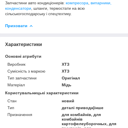
Запчастини авто кондиціонерів:
компресора
,
випарники,
конденсатори
, шланги, термостати на всю
сільськогосподарську і спецтехтику.
Приховати
Характеристики
Основні атрибути
Виробник
ХТЗ
Сумісність з маркою
ХТЗ
Тип запчастини
Оригінал
Матеріал
Мідь
Користувальницькі характеристики
Стан
новий
Тип
деталі привода|інше
Призначення
для комбайнів, для
комбайнів
картофелеуборочных, для