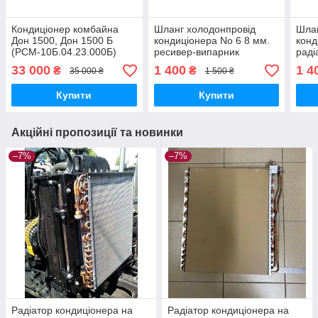
Кондиціонер комбайна
Шланг холодонпровід
Шлан
Дон 1500, Дон 1500 Б
кондиціонера No 6 8 мм.
конд
(РСМ-10Б.04.23.000Б)
ресивер-випарник
раді
комбайна Дон 1500Б 3120
комб
33 000
1 400
1 4
₴
₴
35 000 ₴
1 500 ₴
мм. (В12-08Q-028)
мм. 
Купити
Купити
Акційні пропозиції та новинки
–7%
–7%
Радіатор кондиціонера на
Радіатор кондиціонера на