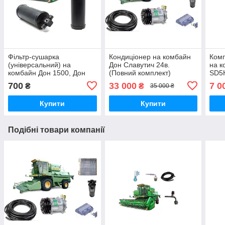
Фільтр-сушарка
Кондиціонер на комбайн
Комп
(універсальний) на
Дон Славутич 24в.
на к
комбайн Дон 1500, Дон
(Повний комплект)
SD5
1500 Б, Дон 680
700
33 000
7 0
₴
₴
35 000 ₴
Купити
Купити
Подібні товари компанії