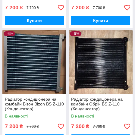
7 200
7 200
₴
₴
7 700 ₴
7 700 ₴
Купити
Купити
–6%
–6%
Радіатор кондиціонера на
Радіатор кондиціонера на
комбайн Бізон Bizon BS Z-110
комбайн Обрій BS Z-110
(Конденсатор)
(Конденсатор)
В наявності
В наявності
7 200
7 200
₴
₴
7 700 ₴
7 700 ₴