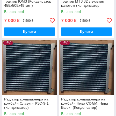
трактор ЮМЗ (Конденсатор
трактор МТЗ 82 з вузьким
455x508x48 мм.)
капотом (Конденсатор
480x520x48 мм.)
В наявності
В наявності
7 000
7 000
₴
₴
7 500 ₴
7 500 ₴
Купити
Купити
–6%
–6%
Радіатор кондиціонера на
Радіатор кондиціонера на
комбайн Славутіч КЗС-9-1
комбайн Нива СК-5М, Нива
(Конденсатор)
Ефект (Конденсатор)
В наявності
В наявності