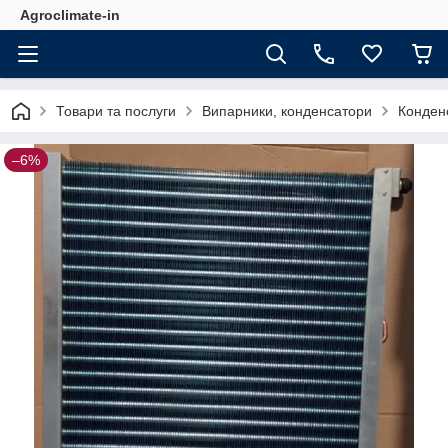
Agroclimate-in
Товари та послуги
Випарники, конденсатори
Конден
–6%