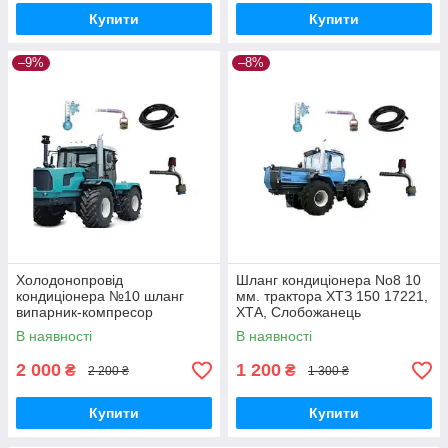
Купити
Купити
–9%
–8%
Холодонопровід
Шланг кондиціонера No8 10
кондиціонера №10 шланг
мм. трактора ХТЗ 150 17221,
випарник-компресор
ХТА, Слобожанець
4130мм. на трактор Хтз 05-
В наявності
В наявності
090024-00
2 000
1 200
₴
₴
2 200 ₴
1 300 ₴
Купити
Купити