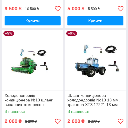
контури
9 500
5 000
₴
₴
10 500 ₴
5 500 ₴
Купити
Купити
–9%
–9%
Холодонопровід
Шланг кондиціонера
кондиціонера №10 шланг
холодондровід No10 13 мм.
випарник-компресор
трактора ХТЗ 17221 13 мм.
4130мм. на трактор Хтз 05-
4400 мм.
В наявності
В наявності
090024-00
2 000
2 000
₴
₴
2 200 ₴
2 200 ₴