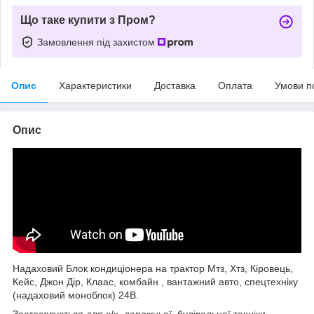
Що таке купити з Пром?
Замовлення під захистом
Опис
Характеристики
Доставка
Оплата
Умови п
Опис
Надаховий Блок кондиціонера на трактор Мтз, Хтз, Кіровець,
Кейс, Джон Дір, Клаас, комбайн , вантажний авто, спецтехніку
(надаховий моноблок) 24В.
Застосовується для с/х, дорожньої, будівельної техніки,