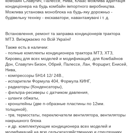
комбайн Славутич, Палессе, Нива, Клаас можлива адаптація
кондиціонера на будь комбайн імпортного виробництва.
Можлива установка моноблока на будь-яку дорожньо -
будівельну техніку - екскаватори, навантажувачі і т. д.
Встановлення, ремонт та заправка кондиціонерів трактора
МТЗ. Виїжджаємо по Всій Україні!
Также есть в наличии:
- полные комплекты кондиционера трактора МТЗ, ХТЗ,
Кировец для всех моделей и модификаций, для Комбайнов
Дон, Славутич Бизон, Обрий, Палессе, Лан, Форшрит, Енисей,
Нива,
- компрессоры 5Н14 12/ 24В.,
- испарители Формула 404, Формула КИНГ,
- радиаторы (Конденсаторы),
- фильтра-ресиверы с датчиком давления,
- шланги обжаты,
- кронштейны (две п-образные пластины по 12мм.
толщиной),
- трв, термостаты, переключатели вентилятора, вентиляторы
накрышного блока
- и др. комплектующие кондиционера всех моделей и
модификаций на всю сельскохозяйственную и спецтехнику.