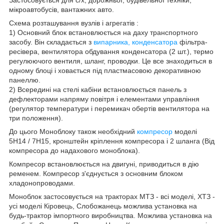
мікроавтобусів, вантажних авто.
Схема розташування вузлів і агрегатів :
1) Основний блок встановлюється на даху транспортного
засобу. Він складається з
випарника, конденсатора
фільтра-
ресівера, вентилятора обдування конденсатора (2 шт.), термо
регулюючого вентиля, шланг, проводки. Це все знаходиться в
одному блоці і ховається під пластмасовою декоративною
панеллю.
2) Всередині на стелі кабіни встановлюється панель з
дефлекторами напряму повітря і елементами управління
(регулятор температури і перемикач обертів вентилятора на
три положення).
До цього Моноблоку також необхідний
компресор
моделі
5Н14 / 7Н15, кронштейн кріплення компресора і 2 шланга (Від
компресора до надахового моноблока).
Компресор встановлюється на двигуні, приводиться в дію
ременем. Компресор з'єднується з основним блоком
хладонопроводами.
Моноблок застосовується на тракторах МТЗ - всі моделі, ХТЗ -
усі моделі Кіровець, Слобожанець можлива установка на
будь-трактор імпортного виробництва. Можлива установка на