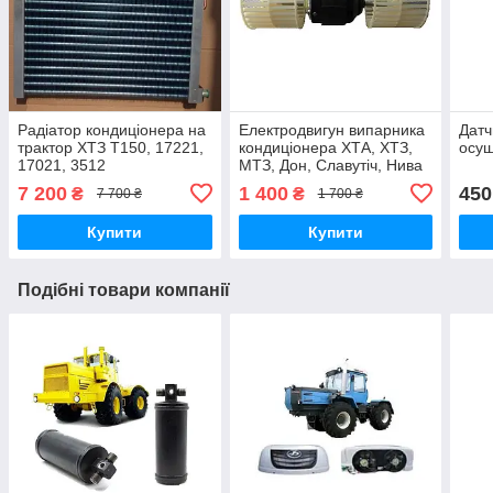
Радіатор кондиціонера на
Електродвигун випарника
Датч
трактор ХТЗ Т150, 17221,
кондиціонера ХТА, ХТЗ,
осуш
17021, 3512
МТЗ, Дон, Славутіч, Нива
(Конденсатор)
12/24 В.
7 200
1 400
450
₴
₴
7 700 ₴
1 700 ₴
Купити
Купити
Подібні товари компанії