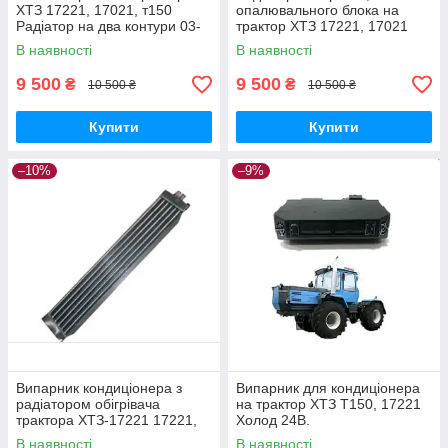
ХТЗ 17221, 17021, т150
опалювального блока на
Радіатор на два контури 03-
трактор ХТЗ 17221, 17021
090102-00
В наявності
В наявності
9 500
9 500
₴
₴
10 500 ₴
10 500 ₴
Купити
Купити
–10%
–9%
Випарник кондиціонера з
Випарник для кондиціонера
радіатором обігрівача
на трактор ХТЗ Т150, 17221
трактора ХТЗ-17221 17221,
Холод 24В.
17021 Радіатор на два
В наявності
В наявності