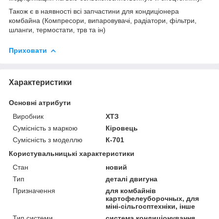
Також є в наявності всі запчастини для кондиціонера
комбайна (Компресори, випаровувачі, радіатори, фільтри,
шланги, термостати, трв та ін)
Приховати
Характеристики
Основні атрибути
Виробник
ХТЗ
Сумісність з маркою
Кіровець
Сумісність з моделлю
К-701
Користувальницькі характеристики
Стан
новий
Тип
деталі двигуна
Призначення
для комбайнів
картофелеуборочных, для
міні-сільгосптехніки, інше
Тип системи
система кондиціонування