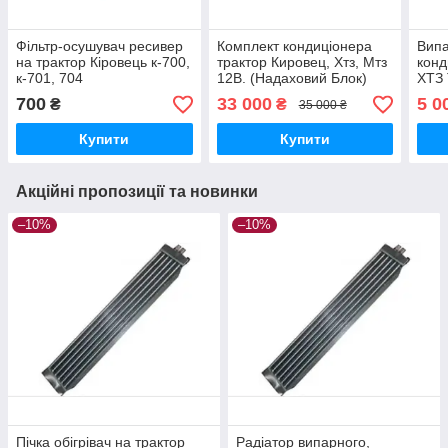
Фільтр-осушувач ресивер
Комплект кондиціонера
Випа
на трактор Кіровець к-700,
трактор Кировец, Хтз, Мтз
конд
к-701, 704
12В. (Надаховий Блок)
ХТЗ 
24В.
700
33 000
5 0
₴
₴
35 000 ₴
Купити
Купити
Акційні пропозиції та новинки
–10%
–10%
Пічка обігрівач на трактор
Радіатор випарного,