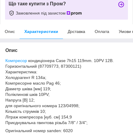
Що таке купити з Пром?
Замовлення під захистом
Опис
Характеристики
Доставка
Оплата
Умови 
Опис
Компресор
кондиціонера Case 7h15 119mm. 10PV 12В.
Горизонтальний (87709773, 87300121)
Характеристика:
Холодоагент R 134a;
Компресорне масло Pag 46;
Діаметр шківа [мм] 119;
Поліклинові шків 10PV;
Напруга [В] 12;
для оригінального номера 123/04998;
Кількість струмків 10;
Літраж компресора [куб. см] 154,9
Приєднувальна гвинтова різьба 7/8" / 3/4";
Оригінальний номер sanden: 6020