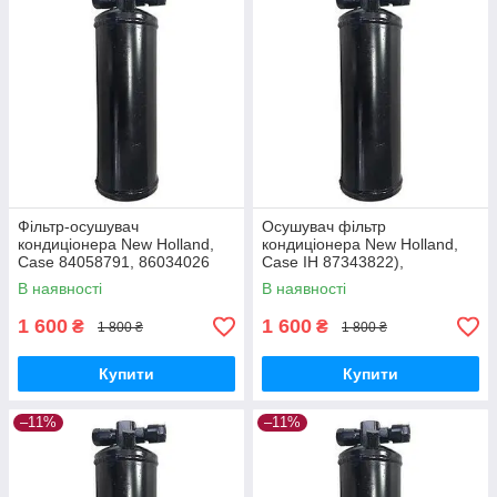
Фільтр-осушувач
Осушувач фільтр
кондиціонера New Holland,
кондиціонера New Holland,
Case 84058791, 86034026
Case IH 87343822),
T7060/Puma210 | 47446235
В наявності
В наявності
Вертикальний
1 600
1 600
₴
₴
1 800 ₴
1 800 ₴
Купити
Купити
–11%
–11%