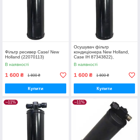
Осушувач фільтр
Фільтр ресивер Case/ New
кондиціонера New Holland,
Holland (22070113)
Case IH 87343822),
T7060/Puma210 | 47446235
В наявності
В наявності
Вертикальний
1 600
1 600
₴
₴
1 800 ₴
1 800 ₴
Купити
Купити
–11%
–11%