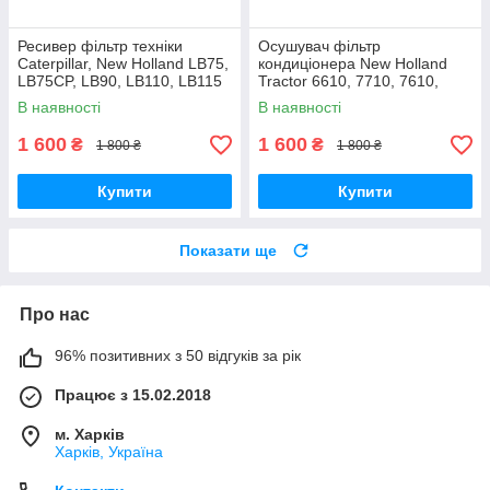
Ресивер фільтр техніки
Осушувач фільтр
Caterpillar, New Holland LB75,
кондиціонера New Holland
LB75CP, LB90, LB110, LB115
Tractor 6610, 7710, 7610,
85812095, 6674235, 6680311
5610, 6710, 5900 (1901067,
В наявності
В наявності
11607441)
1 600
1 600
₴
₴
1 800 ₴
1 800 ₴
Купити
Купити
Показати ще
Про нас
96% позитивних з 50 відгуків за рік
Працює з 15.02.2018
м. Харків
Харків, Україна