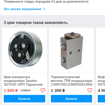
Повернення товару впродовж 14 днів за домовленістю
Всі умови повернення
З цим товаром також замовляють
Шків компресора
Терморегулюючий
Муф
кондиціонера Sanden
вентиль ТРВ кондиціонера
конд
SD7H15 10PV Підшипник:
(1990756C2/386535A1/904-
SD7H
35х55х20
617),
мм. 
1 800
1 300
4 0
₴
₴
2 000 ₴
CR9080/CX8080/SPX3320/Steiger/
збор
Купити
Купити