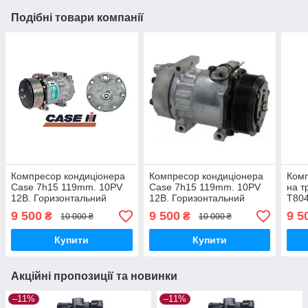
Подібні товари компанії
Компресор кондиціонера
Компресор кондиціонера
Комп
Case 7h15 119mm. 10PV
Case 7h15 119mm. 10PV
на т
12В. Горизонтальний
12В. Горизонтальний
T80
(87709773, 87300121)
(87709773, 87300121)
152
9 500
9 500
9 5
₴
₴
10 000 ₴
10 000 ₴
Купити
Купити
Акційні пропозиції та новинки
–11%
–11%