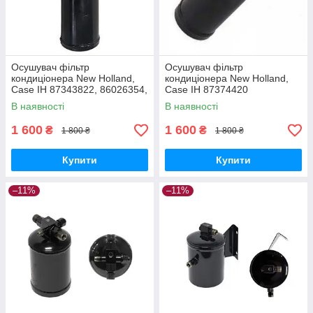
Осушувач фільтр
Осушувач фільтр
кондиціонера New Holland,
кондиціонера New Holland,
Case IH 87343822, 86026354,
Case IH 87374420
47446235, 5165615, 21.00052
Вертикальний
В наявності
В наявності
Вертикальний
TC5080/CSX7080/CX/CS
1 600
1 600
₴
₴
1 800 ₴
1 800 ₴
Купити
Купити
–11%
–11%