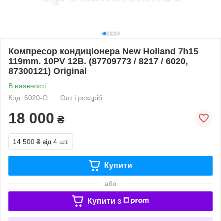
Компресор кондиціонера New Holland 7h15
119mm. 10PV 12В. (87709773 / 8217 / 6020,
87300121) Original
В наявності
Код: 6020-O
Опт і роздріб
18 000
₴
14 500 ₴
від 4 шт.
Купити
або
Купити з