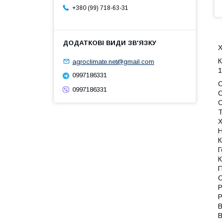
+380 (99) 718-63-31
Х
К
agroclimate.net@gmail.com
1
0997186331
O
0997186331
С
С
Т
Х
Н
К
Г
К
П
С
Р
Р
В
В