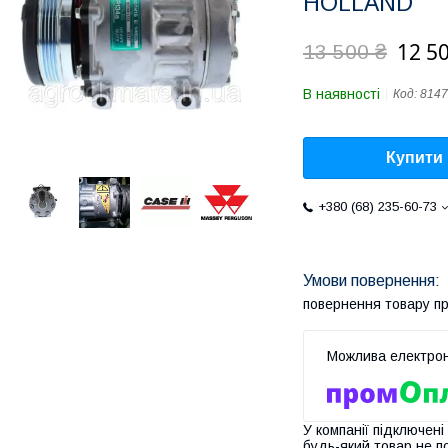
HOLLAND
12 5
13 500 ₴
В наявності
Код:
8147
Купити
+380 (68) 235-60-73
повернення товару п
У компанії підключені
будь-який товар не п