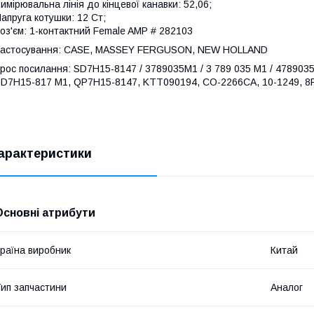
имірювальна лінія до кінцевої канавки: 52,06;
апруга котушки: 12 Ст;
оз'єм: 1-контактний Female AMP # 282103
Застосування: CASE, MASSEY FERGUSON, NEW HOLLAND
рос посилання: SD7H15-8147 / 3789035M1 / 3 789 035 M1 / ​​478903
D7H15-817 M1, QP7H15-8147, KTT090194, CO-2266CA, 10-1249, 8F
арактеристики
Основні атрибути
раїна виробник
Китай
ип запчастини
Аналог