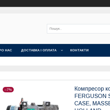
РО НАС
ДОСТАВКА І ОПЛАТА
КОНТАКТИ
Компресор к
–7%
FERGUSON S
CASE, MASS