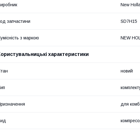
иробник
New Holl
од запчастини
SD7H15
умісність з маркою
NEW HO
Користувальницькі характеристики
Стан
новий
ип
комплект
ризначення
для комб
Вид
компресо