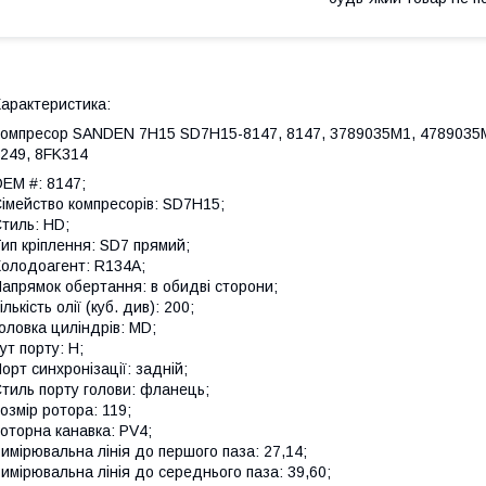
арактеристика:
омпресор SANDEN 7H15 SD7H15-8147, 8147, 3789035M1, 4789035
249, 8FK314
EM #: 8147;
імейство компресорів: SD7H15;
тиль: HD;
ип кріплення: SD7 прямий;
олодоагент: R134A;
апрямок обертання: в обидві сторони;
ількість олії (куб. див): 200;
оловка циліндрів: MD;
ут порту: H;
орт синхронізації: задній;
тиль порту голови: фланець;
озмір ротора: 119;
оторна канавка: PV4;
имірювальна лінія до першого паза: 27,14;
имірювальна лінія до середнього паза: 39,60;