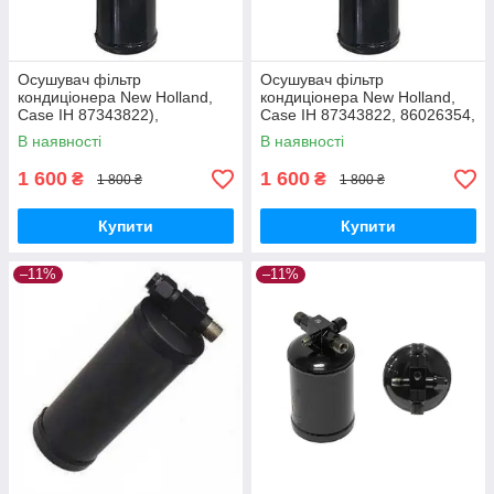
Осушувач фільтр
Осушувач фільтр
кондиціонера New Holland,
кондиціонера New Holland,
Case IH 87343822),
Case IH 87343822, 86026354,
T7060/Puma210 | 47446235
47446235, 5165615, 21.00052
В наявності
В наявності
Вертикальний
Вертикальний
1 600
1 600
₴
₴
1 800 ₴
1 800 ₴
Купити
Купити
–11%
–11%