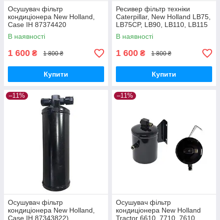
Осушувач фільтр
Ресивер фільтр техніки
кондиціонера New Holland,
Caterpillar, New Holland LB75,
Case IH 87374420
LB75CP, LB90, LB110, LB115
Вертикальний
85812095, 6674235, 6680311
В наявності
В наявності
TC5080/CSX7080/CX/CS
1 600
1 600
₴
₴
1 800 ₴
1 800 ₴
Купити
Купити
–11%
–11%
Осушувач фільтр
Осушувач фільтр
кондиціонера New Holland,
кондиціонера New Holland
Case IH 87343822),
Tractor 6610, 7710, 7610,