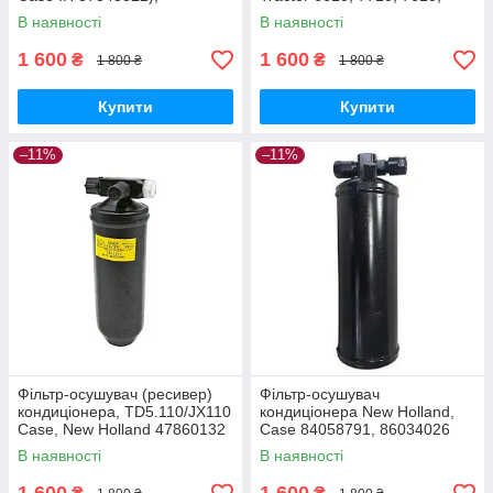
T7060/Puma210 | 47446235
5610, 6710, 5900 (1901067,
В наявності
В наявності
Вертикальний
11607441)
1 600
1 600
₴
₴
1 800 ₴
1 800 ₴
Купити
Купити
–11%
–11%
Фільтр-осушувач (ресивер)
Фільтр-осушувач
кондиціонера, TD5.110/JX110
кондиціонера New Holland,
Case, New Holland 47860132
Case 84058791, 86034026
В наявності
В наявності