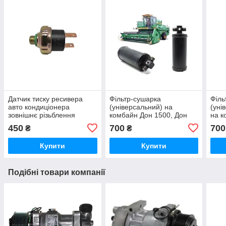
Датчик тиску ресивера
Фільтр-сушарка
Філь
авто кондиціонера
(універсальний) на
(уні
зовнішнє різьблення
комбайн Дон 1500, Дон
на к
(Універсальний)
1500 Б, Дон 680
450
700
700
₴
₴
Купити
Купити
Подібні товари компанії