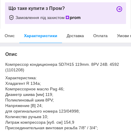
Що таке купити з Пром?
Замовлення під захистом
Опис
Характеристики
Доставка
Оплата
Умови 
Опис
Компрессор кондиционера SD7H15 119mm. 8PV 24В. 4592
(1101208)
Характеристика:
Хладагент R 134a;
Компрессорное масло Pag 46;
Диаметр шкива [мм] 119;
Поликлиновый шкив 8PV;
Напряжение [В] 24;
для оригинального номера 123/04998;
Количество ручьев 10;
Литраж компрессора [куб. см] 154,9
Присоединительная винтовая резьба 7/8" / 3/4";