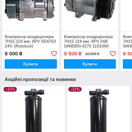
Компресор кондиціонера
Компресор кондиціонера
Комп
7H15 119 мм. 8PV SD4763
7H15 119 мм. 8PV 24В
7H15
24V. (Rotolock)
SANDEN 4270 1101090
SAN
(110
8 000
9 500
9 5
₴
₴
10 000 ₴
Купити
Купити
Акційні пропозиції та новинки
–11%
–11%