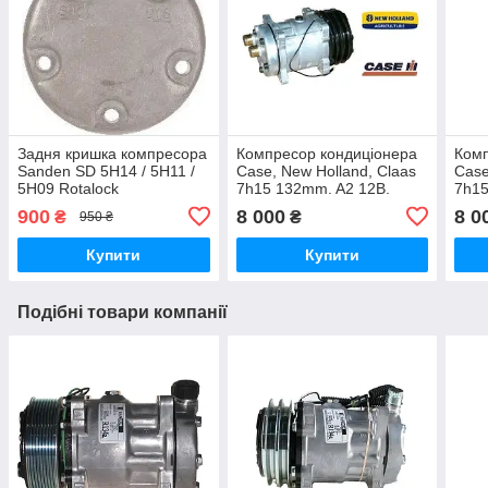
Задня кришка компресора
Компресор кондиціонера
Комп
Sanden SD 5H14 / 5H11 /
Case, New Holland, Claas
Case
5H09 Rotalock
7h15 132mm. A2 12В.
7h15
вертикальна
Rotalock 4646, 4517, 5737
Rota
900
8 000
8 0
₴
₴
950 ₴
Горизонтальний
Купити
Купити
Подібні товари компанії