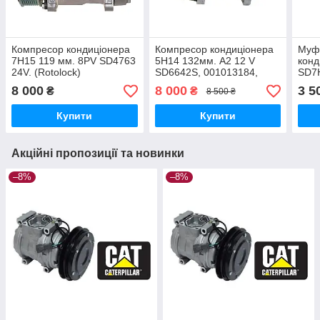
Компресор кондиціонера
Компресор кондиціонера
Муф
7H15 119 мм. 8PV SD4763
5H14 132мм. А2 12 V
конд
24V. (Rotolock)
SD6642S, 001013184,
SD7H
001013184, 001013184,
мм. 
8 000
8 000
3 5
₴
₴
8 500 ₴
00077198 Rotolock DEUTZ
Scan
Original
Купити
Купити
Акційні пропозиції та новинки
–8%
–8%