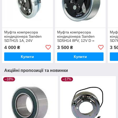
Муфта компресора
Муфта компресора
Муф
кондиціонера Sanden
кондиціонера Sanden
конд
SD7H15 1А, 24V
SD5H14 8PV, 12V D =
SD7H
D=152mm підшип.
132mm підшипник
мм. 
4 000
3 500
3 5
₴
₴
35х55х20 (У зборі) CA722
40х62х24 мм. (в зборі)
збор
Купити
Купити
Акційні пропозиції та новинки
–18%
–17%