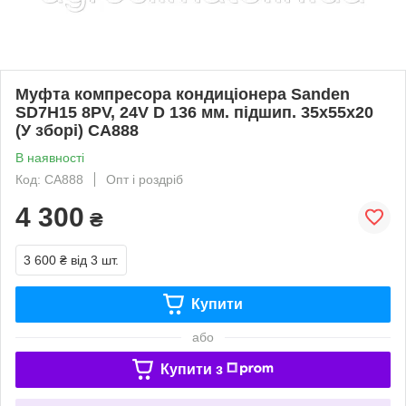
Муфта компресора кондиціонера Sanden
SD7H15 8PV, 24V D 136 мм. підшип. 35х55х20
(У зборі) CA888
В наявності
Код: CA888
Опт і роздріб
4 300
₴
3 600 ₴
від 3 шт.
Купити
або
Купити з