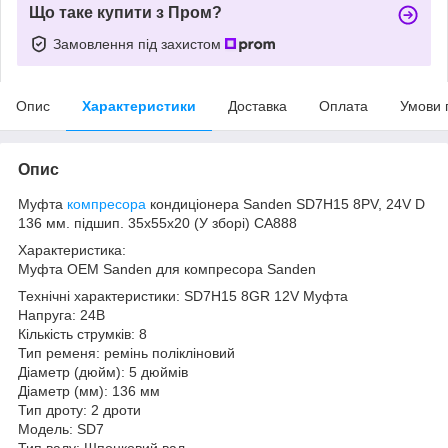
Що таке купити з Пром?
Замовлення під захистом
Опис
Характеристики
Доставка
Оплата
Умови 
Опис
Муфта
компресора
кондиціонера Sanden SD7H15 8PV, 24V D
136 мм. підшип. 35х55х20 (У зборі) CA888
Характеристика:
Муфта OEM Sanden для компресора Sanden
Технічні характеристики: SD7H15 8GR 12V Муфта
Напруга: 24В
Кількість струмків: 8
Тип ременя: ремінь полікліновий
Діаметр (дюйм): 5 дюймів
Діаметр (мм): 136 мм
Тип дроту: 2 дроти
Модель: SD7
Тип валу: Шпонковий вал