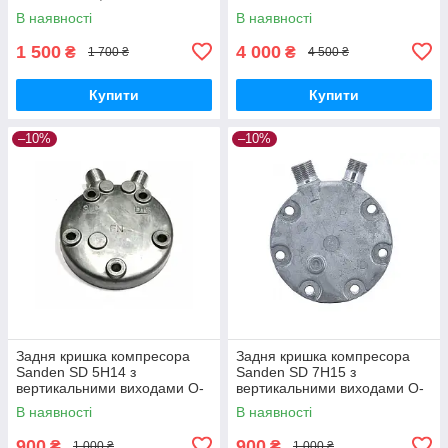
Підшипник: 35x55x20
(Шків + магніт + притискна)
В наявності
В наявності
1 500
4 000
₴
₴
1 700 ₴
4 500 ₴
Купити
Купити
–10%
–10%
Задня кришка компресора
Задня кришка компресора
Sanden SD 5Н14 з
Sanden SD 7Н15 з
вертикальними виходами O-
вертикальними виходами O-
Ring
Ring
В наявності
В наявності
900
900
₴
₴
1 000 ₴
1 000 ₴