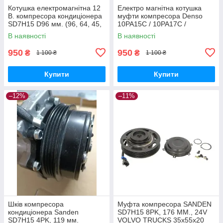
Котушка електромагнітна 12
Електро магнітна котушка
В. компресора кондиціонера
муфти компресора Denso
SD7H15 D96 мм. (96, 64, 45,
10PA15C / 10PA17C /
32)
10PA20C , 10S17C 12V
В наявності
В наявності
RE52510
950
950
₴
₴
1 100 ₴
1 100 ₴
Купити
Купити
–12%
–11%
Шків компресора
Муфта компресора SANDEN
кондиціонера Sanden
SD7H15 8PK, 176 MM., 24V
SD7H15 4PK, 119 мм.
VOLVO TRUCKS 35x55x20