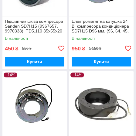
Підшипник шківа компресора
Електромагнітна котушка 24
Sanden SD7H15 (9967657,
В. компресора кондиціонера
9970338), TD5.110 35х55х20
SD7H15 D96 мм. (96, 64, 45,
мм.
32)
В наявності
В наявності
450
950
₴
₴
550 ₴
1 150 ₴
Купити
Купити
–14%
–14%