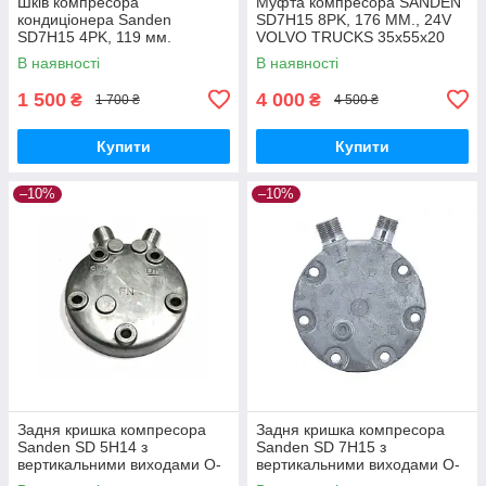
Шків компресора
Муфта компресора SANDEN
кондиціонера Sanden
SD7H15 8PK, 176 MM., 24V
SD7H15 4PK, 119 мм.
VOLVO TRUCKS 35x55x20
Підшипник: 35x55x20
(Шків + магніт + притискна)
В наявності
В наявності
1 500
4 000
₴
₴
1 700 ₴
4 500 ₴
Купити
Купити
–10%
–10%
Задня кришка компресора
Задня кришка компресора
Sanden SD 5Н14 з
Sanden SD 7Н15 з
вертикальними виходами O-
вертикальними виходами O-
Ring
Ring