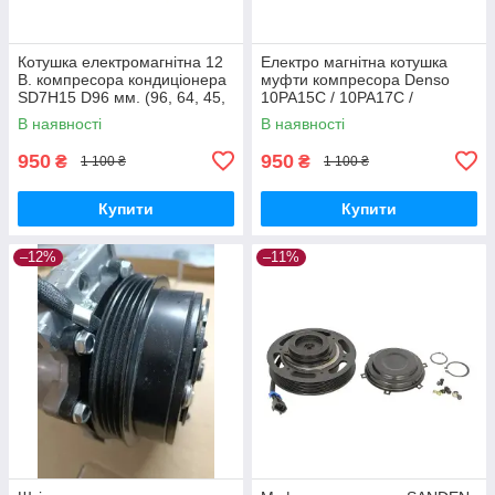
Котушка електромагнітна 12
Електро магнітна котушка
В. компресора кондиціонера
муфти компресора Denso
SD7H15 D96 мм. (96, 64, 45,
10PA15C / 10PA17C /
32)
10PA20C , 10S17C 12V
В наявності
В наявності
RE52510
950
950
₴
₴
1 100 ₴
1 100 ₴
Купити
Купити
–12%
–11%