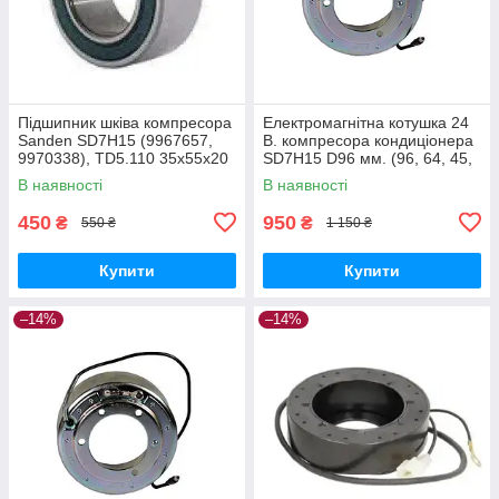
Підшипник шківа компресора
Електромагнітна котушка 24
Sanden SD7H15 (9967657,
В. компресора кондиціонера
9970338), TD5.110 35х55х20
SD7H15 D96 мм. (96, 64, 45,
мм.
32)
В наявності
В наявності
450
950
₴
₴
550 ₴
1 150 ₴
Купити
Купити
–14%
–14%