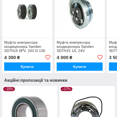
Муфта компресора
Муфта компресора
Муф
кондиціонера Sanden
кондиціонера Sanden
кон
SD7H15 8PV, 24V D 136
SD7H15 1А, 24V
SD7V
мм. підшип. 35х55х20 (У
D=152mm підшип.
CITR
4 300
4 000
3 5
₴
₴
зборі) CA888
35х55х20 (У зборі) CA722
PEUG
Купити
Купити
Акційні пропозиції та новинки
–18%
–17%