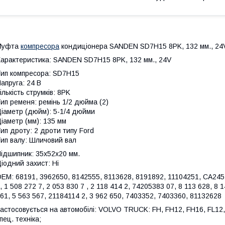
Муфта
компресора
кондиціонера SANDEN SD7H15 8PK, 132 мм., 24V
арактеристика: SANDEN SD7H15 8PK, 132 мм., 24V
ип компресора: SD7H15
апруга: 24 В
ількість струмків: 8PK
ип ременя: ремінь 1/2 дюйма (2)
іаметр (дюйм): 5-1/4 дюйми
іаметр (мм): 135 мм
ип дроту: 2 дроти типу Ford
ип валу: Шличовий вал
ідшипник: 35x52x20 мм.
іодний захист: Ні
ЕМ: 68191, 3962650, 8142555, 8113628, 8191892, 11104251, CA245
, 1 508 272 7, 2 053 830 7 , 2 118 414 2, 74205383 07, 8 113 628, 8 
61, 5 563 567, 21184114 2, 3 962 650, 7403352, 7403360, 81132628
астосовується на автомобілі: VOLVO TRUCK: FH, FH12, FH16, FL1
пец. техніка;