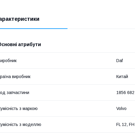
арактеристики
Основні атрибути
иробник
Daf
раїна виробник
Китай
од запчастини
1856 682
умісність з маркою
Volvo
умісність з моделлю
FL 12, FH