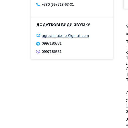
+380 (99) 718-63-31
Х
agroclimate.net@gmail.com
Т
0997186331
Н
0997186331
К
Т
Д
Д
Т
Т
П
Д
О
1
0
З
с