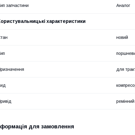
ип запчастини
Аналог
Користувальницькі характеристики
Стан
новий
ип
поршнев
ризначення
для трак
Вид
компресо
ривід
ремінний
нформація для замовлення