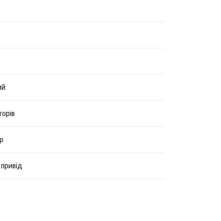
ий
торів
р
 привід