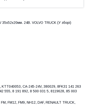
 35x52x20мм. 24В. VOLVO TRUCK (У зборі)
, KTT040053, CA-245-24V, 380029, 8FK31 141 263
142 555, 8 191 892, 8 500 031 5, 8119628, 85 003
2, FM, FM12, FM9, NH12, DAF, RENAULT TRUCK,