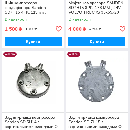
Шків компресора
Муфта компресора SANDEN
кондиціонера Sanden
SD7H15 8PK, 176 MM., 24V
SD7H15 4PK, 119 мм.
VOLVO TRUCKS 35x55x20
Підшипник: 35x55x20
(Шків + магніт + притискна)
В наявності
В наявності
1 500
4 000
₴
₴
1 700 ₴
4 500 ₴
Купити
Купити
–10%
–10%
Задня кришка компресора
Задня кришка компресора
Sanden SD 5Н14 з
Sanden SD 7Н15 з
вертикальними виходами O-
вертикальними виходами O-