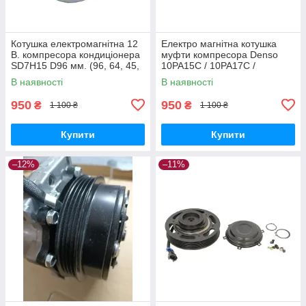
Котушка електромагнітна 12
Електро магнітна котушка
В. компресора кондиціонера
муфти компресора Denso
SD7H15 D96 мм. (96, 64, 45,
10PA15C / 10PA17C /
32)
10PA20C , 10S17C 12V
В наявності
В наявності
RE52510
950
950
₴
₴
1 100 ₴
1 100 ₴
Купити
Купити
–12%
–11%