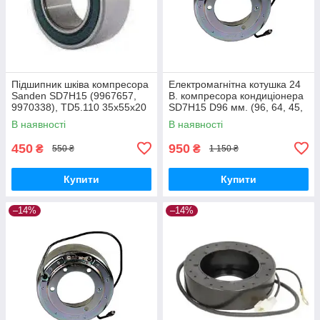
Підшипник шківа компресора
Електромагнітна котушка 24
Sanden SD7H15 (9967657,
В. компресора кондиціонера
9970338), TD5.110 35х55х20
SD7H15 D96 мм. (96, 64, 45,
мм.
32)
В наявності
В наявності
450
950
₴
₴
550 ₴
1 150 ₴
Купити
Купити
–14%
–14%