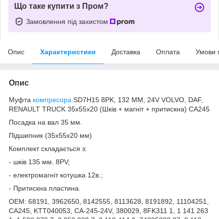
Що таке купити з Пром?
Замовлення під захистом
Опис
Характеристики
Доставка
Оплата
Умови 
Опис
Муфта
компресора
SD7H15 8PK, 132 MM, 24V VOLVO, DAF,
RENAULT TRUCK 35x55x20 (Шків + магніт + притискна) CA245
Посадка на вал 35 мм.
Підшипник (35х55х20 мм)
Комплект складається з:
- шків 135 мм. 8PV;
- електромагніт котушка 12в.;
- Притискна пластина.
ОЕM: 68191, 3962650, 8142555, 8113628, 8191892, 11104251,
CA245, KTT040053, CA-245-24V, 380029, 8FK311 1, 1 141 263