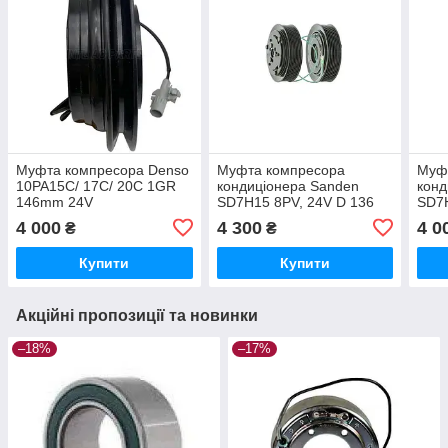
Муфта компресора Denso
Муфта компресора
Муф
10PA15C/ 17C/ 20С 1GR
кондиціонера Sanden
конд
146mm 24V
SD7H15 8PV, 24V D 136
SD7H
(Шків+магніт+притискна)
мм. підшип. 35х55х20 (У
D=1
4 000
4 300
4 0
₴
₴
CA146
зборі) CA888
35х5
Купити
Купити
Акційні пропозиції та новинки
–18%
–17%