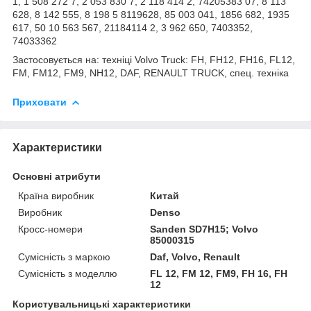
1, 1 508 272 7, 2 053 830 7, 2 118 414 2, 74205383 07, 8 113
628, 8 142 555, 8 198 5 8119628, 85 003 041, 1856 682, 1935
617, 50 10 563 567, 21184114 2, 3 962 650, 7403352,
74033362
Застосовується на: техніці Volvo Truck: FH, FH12, FH16, FL12,
FM, FM12, FM9, NH12, DAF, RENAULT TRUCK, спец. техніка
Приховати
Характеристики
Основні атрибути
Країна виробник
Китай
Виробник
Denso
Кросс-номери
Sanden SD7H15; Volvo
85000315
Сумісність з маркою
Daf, Volvo, Renault
Сумісність з моделлю
FL 12, FM 12, FM9, FH 16, FH
12
Користувальницькі характеристики